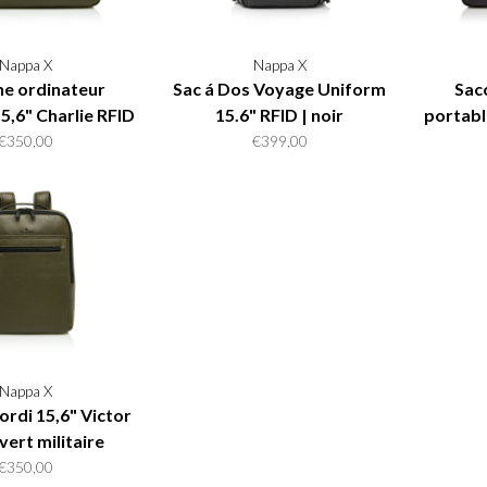
Nappa X
Nappa X
e ordinateur
Sac á Dos Voyage Uniform
Sac
5,6" Charlie RFID
15.6" RFID | noir
portabl
rt militaire
€350,00
€399,00
Nappa X
ordi 15,6" Victor
vert militaire
€350,00