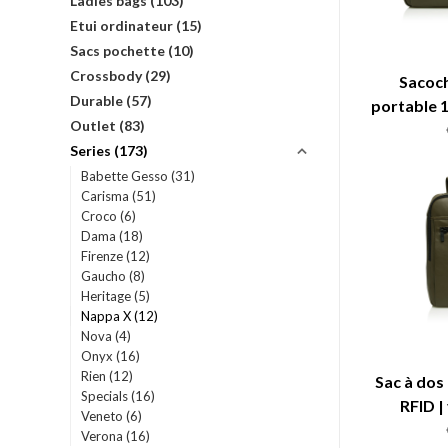
Ladies bags
(103)
Etui ordinateur
(15)
Sacs pochette
(10)
Crossbody
(29)
Sacoch
Durable
(57)
portable 1
Outlet
(83)
| ve
Series
(173)
Babette Gesso
(31)
Carisma
(51)
Croco
(6)
Dama
(18)
Firenze
(12)
Gaucho
(8)
Heritage
(5)
Nappa X
(12)
Nova
(4)
Onyx
(16)
Rien
(12)
Sac à dos 
Specials
(16)
RFID | 
Veneto
(6)
Verona
(16)