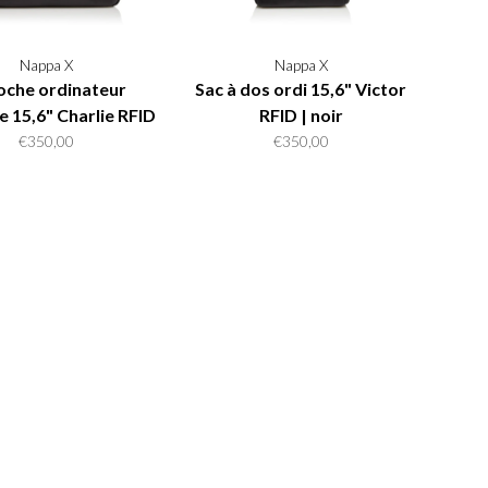
Nappa X
Nappa X
oche ordinateur
Sac à dos ordi 15,6" Victor
e 15,6" Charlie RFID
RFID | noir
| noir
€350,00
€350,00