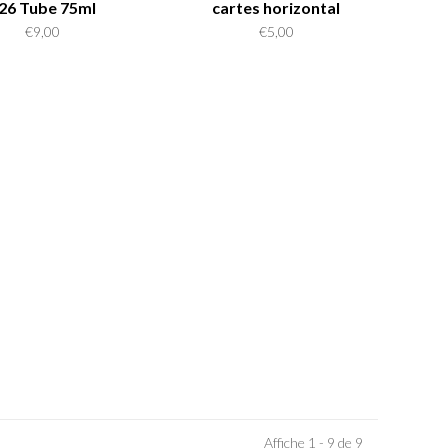
26 Tube 75ml
cartes horizontal
€9,00
€5,00
Affiche 1 - 9 de 9