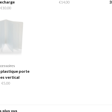
echarge
3
€14,00
€10,00
ccessoires
 plastique porte
es vertical
€5,00