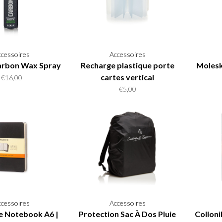
ccessoires
Accessoires
Carbon Wax Spray
Recharge plastique porte
Molesk
cartes vertical
€16,00
€5,00
ccessoires
Accessoires
e Notebook A6 |
Protection Sac À Dos Pluie
Colloni