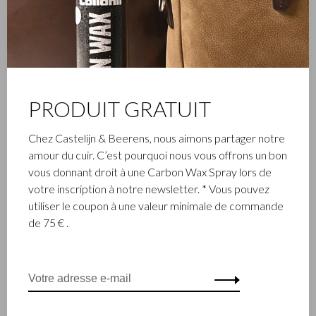
PRODUIT GRATUIT
Gaucho
Gaucho
Tapis souris | noir
Conférencier cuir A4 | noir
Chez Castelijn & Beerens, nous aimons partager notre
€27,50
€165,00
amour du cuir. C’est pourquoi nous vous offrons un bon
vous donnant droit à une Carbon Wax Spray lors de
votre inscription à notre newsletter. * Vous pouvez
utiliser le coupon à une valeur minimale de commande
de 75 € .
Gaucho
Gaucho