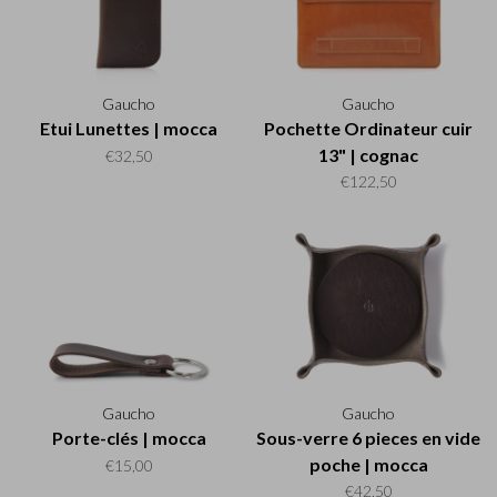
Gaucho
Gaucho
Etui Lunettes | mocca
Pochette Ordinateur cuir
13" | cognac
€32,50
€122,50
Gaucho
Gaucho
Porte-clés | mocca
Sous-verre 6 pieces en vide
poche | mocca
€15,00
€42,50