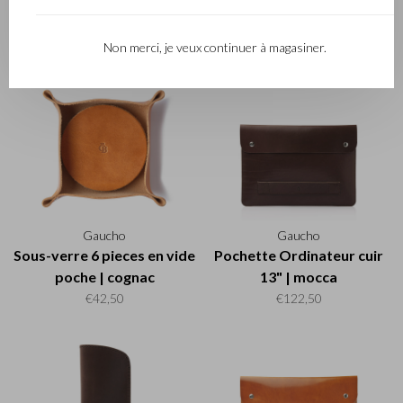
Tapis souris | mocca
Pochette Ordinateur cuir
13" | noir
€27,50
€122,50
Non merci, je veux continuer à magasiner.
Gaucho
Gaucho
Sous-verre 6 pieces en vide
Pochette Ordinateur cuir
poche | cognac
13" | mocca
€42,50
€122,50