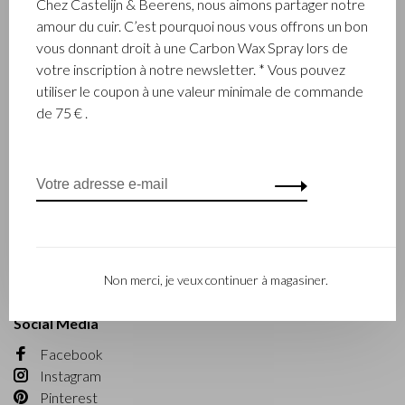
Chez Castelijn & Beerens, nous aimons partager notre
Opportunités d'affaires
amour du cuir. C’est pourquoi nous vous offrons un bon
vous donnant droit à une Carbon Wax Spray lors de
votre inscription à notre newsletter. * Vous pouvez
Service client
utiliser le coupon à une valeur minimale de commande
Contact
de 75 € .
Commande
Paiements
Expédition
Retours
Maintenance
Collection et type de cuir
Matériel
Garantie
Non merci, je veux continuer à magasiner.
Social Media
Facebook
Instagram
Pinterest