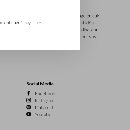
roulettes pour ordinateur ou un sac voyage en cuir
ommes et femmes. Un sac voyage en cuir est idéal
x continuer à magasiner.
l’espace pour toutes vos affaires : un ordinateur
est exactement ce dont vous avez besoin pour vos
Social Media
Facebook
Instagram
Pinterest
Youtube