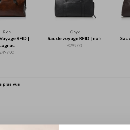
Rien
Onyx
 Voyage RFID |
Sac de voyage RFID | noir
Sac 
cognac
€299,00
€499,00