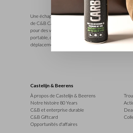
Une échappée d’un week-end ou un voyage d’affaires
de C&B Castelijn & Beerens. Des cuirs de bœuf ital
pour des voyages de courte durée ou comme bagage à
portable, des vêtements mais aussi vos documents d
déplacements.
Castelijn & Beerens
À propos de Castelijn & Beerens
Trou
Notre histoire 80 Years
Acti
C&B et enterprise durable
Deal
C&B Giftcard
Coll
Opportunités d'affaires