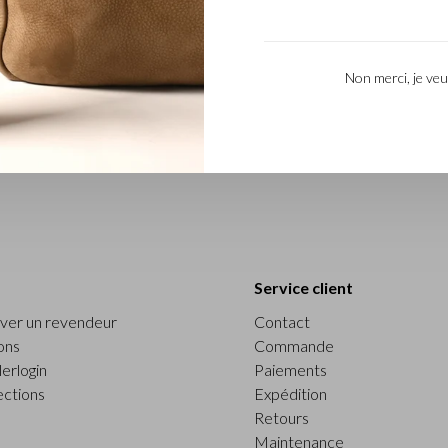
 ? Un bon début pour votre voyage serait de prendre une valise à 
iens de haute qualité transformés en un sac en cuir parfait pour h
Non merci, je veu
 main. Les sacs en cuir ont des compartiments pratiques, avec de 
e voyage. Les sacs sont luxueux, confortables, fonctionnels et c’
Service client
ver un revendeur
Contact
ons
Commande
erlogin
Paiements
ections
Expédition
Retours
Maintenance