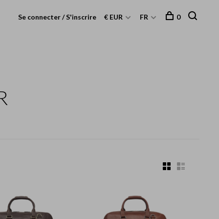
Se connecter / S'inscrire
€ EUR
FR
0
R