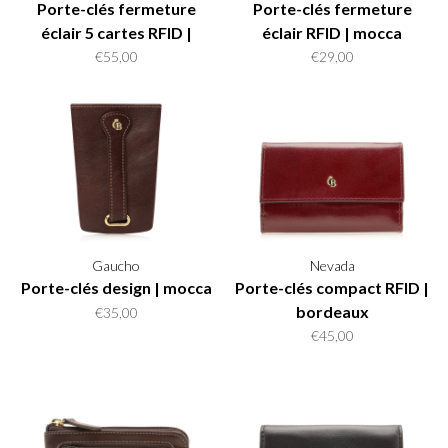
Porte-clés fermeture
Porte-clés fermeture
éclair 5 cartes RFID |
éclair RFID | mocca
cognac
€55,00
€29,00
Gaucho
Nevada
Porte-clés design | mocca
Porte-clés compact RFID |
bordeaux
€35,00
€45,00