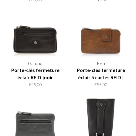
Gaucho
Rien
Porte-clés fermeture
Porte-clés fermeture
éclair RFID |noir
éclair 5 cartes RFID |
natural
€45,00
€55,00