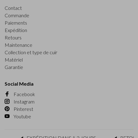
Contact
Commande
Paiements
Expédition
Retours
Maintenance
Collection et type de cuir
Matériel
Garantie
Social Media
Facebook
Instagram
Pinterest
Youtube
EXPÉDITION DANS 1-2 JOURS
RETOUR D