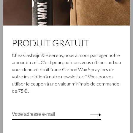
Gaucho
Gaucho
PRODUIT GRATUIT
Tapis souris | noir
Conférencier cuir A4 | noir
€27,50
€165,00
Chez Castelijn & Beerens, nous aimons partager notre
amour du cuir. C’est pourquoi nous vous offrons un bon
vous donnant droit à une Carbon Wax Spray lors de
votre inscription à notre newsletter. * Vous pouvez
utiliser le coupon à une valeur minimale de commande
de 75 € .
Gaucho
Gaucho
Tapis souris | mocca
Sous-verre 6 pieces en vide