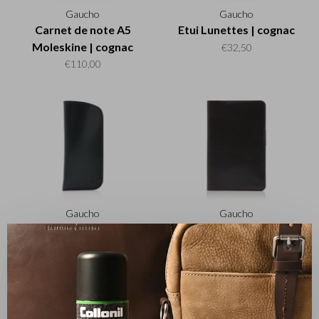
Gaucho
Gaucho
Carnet de note A5
Etui Lunettes | cognac
Moleskine | cognac
€32,50
€110,00
Gaucho
Gaucho
Etui Lunettes | noir
Carnet de note A5
✕
Moleskine | noir
€32,50
€110,00