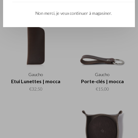
poche | cognac
€27,50
€42,50
Non merci, je veux continuer à magasiner.
Gaucho
Gaucho
Etui Lunettes | mocca
Porte-clés | mocca
€32,50
€15,00