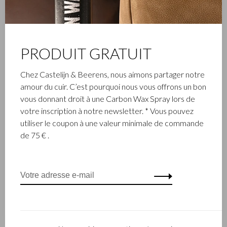
Trier par:
Affiche 1 - 4 de 4
PRODUIT GRATUIT
Chez Castelijn & Beerens, nous aimons partager notre
Castelijn & Beerens
amour du cuir. C’est pourquoi nous vous offrons un bon
À propos de Castelijn &
Trouver un revendeur
vous donnant droit à une Carbon Wax Spray lors de
Beerens
Actions
votre inscription à notre newsletter. * Vous pouvez
Notre histoire 80 Years
Dealerlogin
utiliser le coupon à une valeur minimale de commande
C&B et enterprise durable
Collections
de 75 € .
C&B Giftcard
Opportunités d'affaires
Service client
Contact
Commande
Paiements