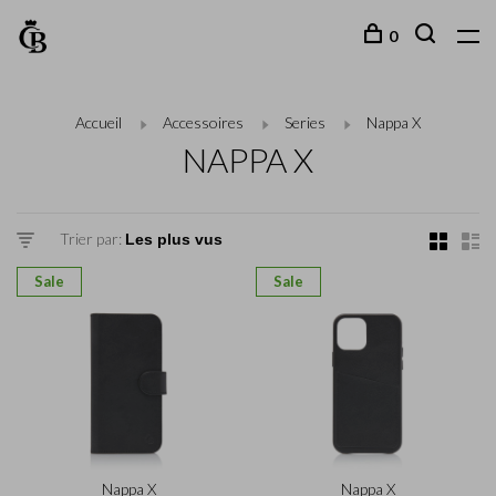
0
Accueil
Accessoires
Series
Nappa X
NAPPA X
Trier par:
Sale
Sale
Nappa X
Nappa X