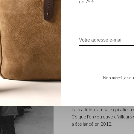
de 75 € .
ENTREPRISE FAM
L’entreprise Castelijn & Beerens
renommée qui conçoit et fabriq
Non merci, je veu
L’entreprise a été créée à l’épo
coupeur de cuir, Marinus Beer
produits de maroquinerie. Depu
– ont repris les reines et Caste
La tradition familiale qui allie l
Ce que l’on retrouve d’ailleur
a été lancé en 2012.