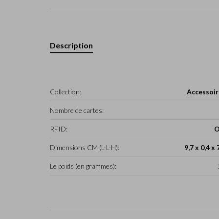
Description
Collection:
Accessoir
Nombre de cartes:
RFID:
O
Dimensions CM (L-L-H):
9,7 x 0,4 x 
Le poids (en grammes):