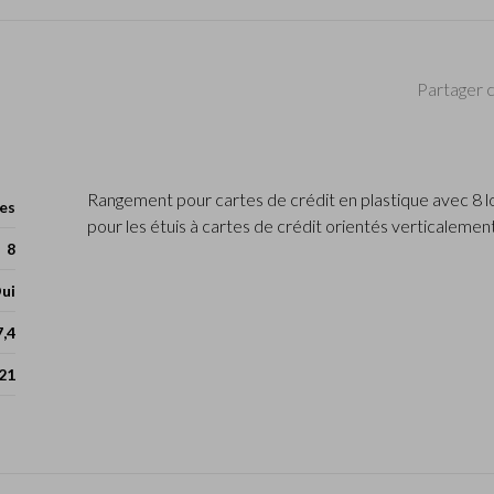
Partager c
Rangement pour cartes de crédit en plastique avec 8 
es
pour les étuis à cartes de crédit orientés verticalemen
8
ui
7,4
21