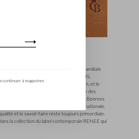
ILIALE
, établie à Waalwijk, est une entreprise familiale
ue de la maroquinerie de luxe depuis 1945.
x continuer à magasiner.
que par le maître piqueur, Walter Castelijn, et le
ens, qui décidèrent de fabriquer ensemble des
is, la 3e génération – Babette et Martijn Beerens
lijn & Beerens jouit d’une réputation internationale.
a qualité et le savoir-faire reste toujours primordiale.
s dans la collection du label contemporain RENEE qui