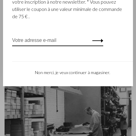
votre inscription à notre newsletter. * Vous pouvez
ensemble des produits de maroquinerie. Depuis, la 3e
utiliser le coupon à une valeur minimale de commande
génération – Babette et Martijn Beerens – ont repris les
de 75 € .
reines et Castelijn & Beerens jouit d’une réputation
internationale. La tradition familiale qui allie la qualité et le
savoir-faire reste toujours primordiale. Ce que l’on retrouve
d’ailleurs dans la collection du label contemporain RENEE qui
a été lancé en 2012.
Non merci, je veux continuer à magasiner.