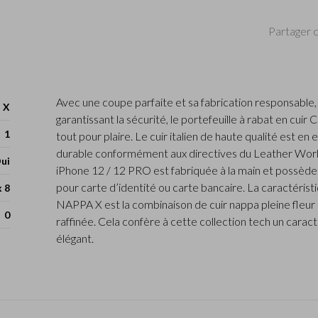
Partager c
Avec une coupe parfaite et sa fabrication responsable,
 X
garantissant la sécurité, le portefeuille à rabat en cuir 
1
tout pour plaire. Le cuir italien de haute qualité est en
durable conformément aux directives du Leather Wor
ui
iPhone 12 / 12 PRO est fabriquée à la main et possèd
pour carte d’identité ou carte bancaire. La caractéristi
x 8
NAPPA X est la combinaison de cuir nappa pleine fleur a
0
raffinée. Cela confère à cette collection tech un carac
élégant.