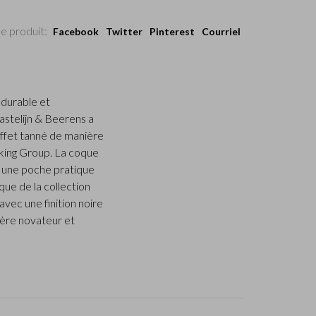
e produit:
Facebook
Twitter
Pinterest
Courriel
 durable et
Castelijn & Beerens a
 effet tanné de manière
king Group. La coque
e une poche pratique
que de la collection
vec une finition noire
tère novateur et