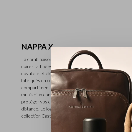
NAPPA X
La combinaison de cuir nappa italien de grande qualité e
noires raffinées offre à cette collection tech de Castel
novateur et élégant. Tous nos pochettes, sacoches et sa
fabriqués en cuir de bœuf pleine fleur de grande qualité
compartiment protecteur pour ordinateur portable. Tous
munis d’un compartiment à fermeture éclair RFID très u
protéger vos cartes de crédit et/ou votre passeport co
distance. Le logo C&B subtil en métal noir renforce le l
collection Castelijn & Beerens. Disponible en noir et vert