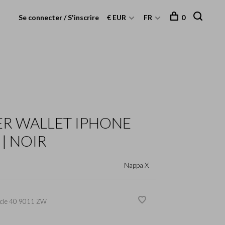
Se connecter / S'inscrire
€ EUR
FR
0
R WALLET IPHONE
 | NOIR
Nappa X
cle
40 9011 ZW