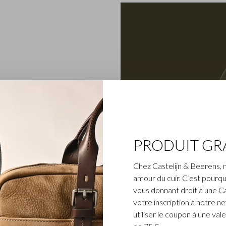
t de garnitures métalliques
ijn & Beerens un caractère
cs à dos ordinateur sont
 et pourvus d’un
PRODUIT GR
 les sacs sont en outre
tile qui permet de
Chez Castelijn & Beerens, 
ntre une lecture à
amour du cuir. C’est pourqu
ook sophistiqué de cette
vous donnant droit à une C
 militaire.
votre inscription à notre n
utiliser le coupon à une v