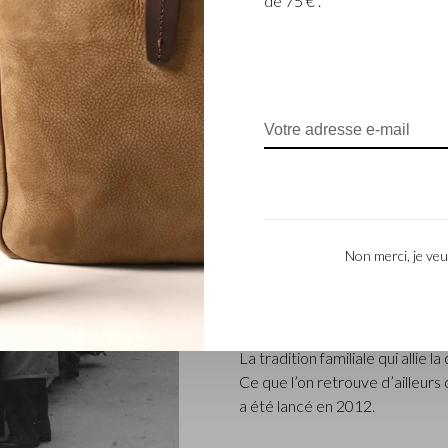
de 75 € .
ENTREPRISE FAM
L’entreprise Castelijn & Beerens
renommée qui conçoit et fabriq
Non merci, je veu
L’entreprise a été créée à l’épo
coupeur de cuir, Marinus Beer
produits de maroquinerie. Depu
– ont repris les reines et Caste
La tradition familiale qui allie l
Ce que l’on retrouve d’ailleur
a été lancé en 2012.