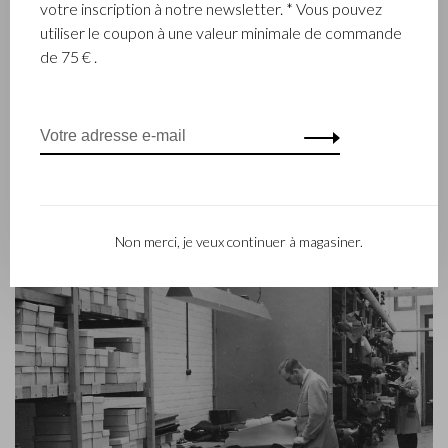
de cuir, Marinus Beerens, qui décidèrent de fabriquer
votre inscription à notre newsletter. * Vous pouvez
ensemble des produits de maroquinerie. Depuis, la 3e
utiliser le coupon à une valeur minimale de commande
génération – Babette et Martijn Beerens – ont repris les
de 75 € .
reines et Castelijn & Beerens jouit d’une réputation
internationale. La tradition familiale qui allie la qualité et le
savoir-faire reste toujours primordiale. Ce que l’on retrouve
d’ailleurs dans la collection du label contemporain RENEE qui
a été lancé en 2012.
Non merci, je veux continuer à magasiner.