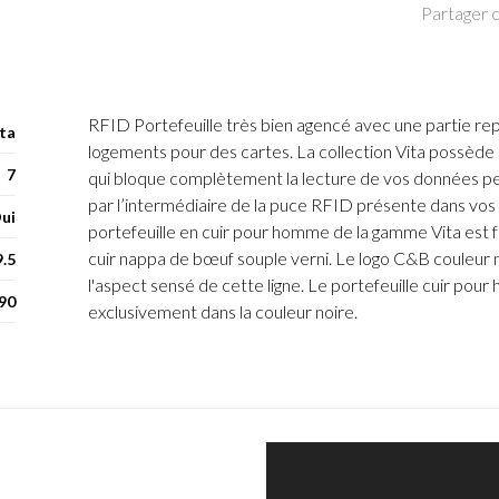
Partager c
RFID Portefeuille très bien agencé avec une partie re
ta
logements pour des cartes. La collection Vita possède u
7
qui bloque complètement la lecture de vos données per
par l’intermédiaire de la puce RFID présente dans vos
ui
portefeuille en cuir pour homme de la gamme Vita est f
cuir nappa de bœuf souple verni. Le logo C&B couleur 
9.5
l'aspect sensé de cette ligne. Le portefeuille cuir pou
90
exclusivement dans la couleur noire.