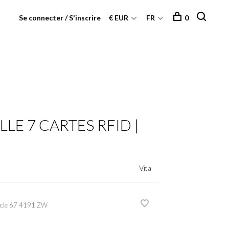
Se connecter / S'inscrire
€ EUR
FR
0
LE 7 CARTES RFID |
Vita
cle
67 4191 ZW