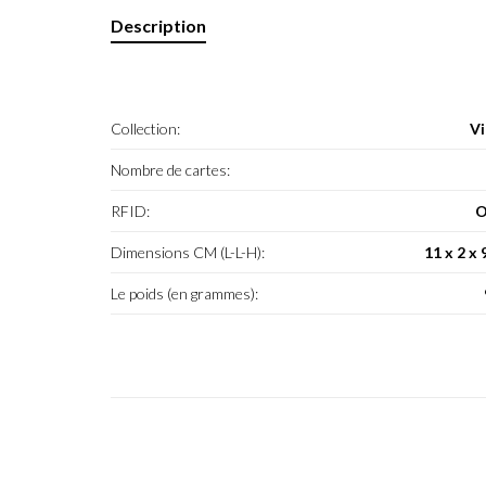
Description
Collection:
Vi
Nombre de cartes:
RFID:
O
Dimensions CM (L-L-H):
11 x 2 x 
Le poids (en grammes):