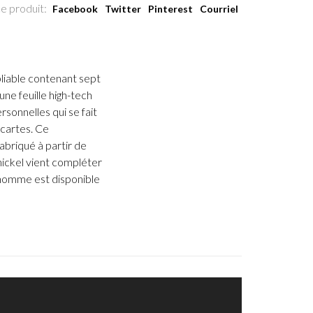
e produit:
Facebook
Twitter
Pinterest
Courriel
pliable contenant sept
ne feuille high-tech
sonnelles qui se fait
 cartes. Ce
abriqué à partir de
nickel vient compléter
r homme est disponible