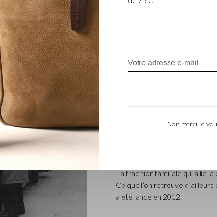
de 75 € .
ENTREPRISE FAM
L’entreprise Castelijn & Beerens
renommée qui conçoit et fabriq
Non merci, je veu
L’entreprise a été créée à l’épo
coupeur de cuir, Marinus Beer
produits de maroquinerie. Depu
– ont repris les reines et Caste
La tradition familiale qui allie l
Ce que l’on retrouve d’ailleur
a été lancé en 2012.