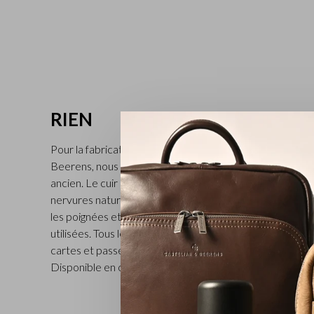
RIEN
Pour la fabrication de ces articles classiques en cuir plei
Beerens, nous travaillons avec une tannerie toscane, dan
ancien. Le cuir de taureau au tannage végétal est teint à l
nervures naturelles du cuir et confère à la collection Ri
les poignées et la bandoulière, des bandes de cuir épais
utilisées. Tous les articles sont pourvus d’une protecti
cartes et passeport contre la lecture. Fonctionnel, exclu
Disponible en couleur cognac.