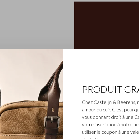
ne fleur de Castelijn &
s le respect de l’artisanat
a main, ce qui souligne les
PRODUIT GR
en son caractère riche. Pour
 au tannage végétal ont été
Chez Castelijn & Beerens, 
on RFID pour protéger vos
amour du cuir. C’est pourqu
sif et intemporel.
vous donnant droit à une C
votre inscription à notre n
utiliser le coupon à une v