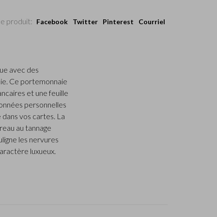
e produit:
Facebook
Twitter
Pinterest
Courriel
que avec des
aie. Ce portemonnaie
ncaires et une feuille
données personnelles
e dans vos cartes. La
ureau au tannage
uligne les nervures
caractère luxueux.