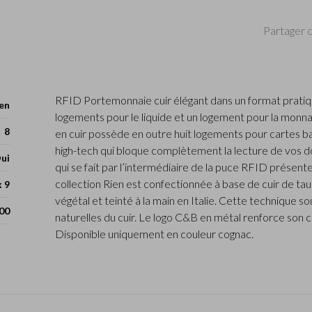
Partager c
RFID Portemonnaie cuir élégant dans un format prati
en
logements pour le liquide et un logement pour la monn
8
en cuir possède en outre huit logements pour cartes ba
high-tech qui bloque complètement la lecture de vos 
ui
qui se fait par l’intermédiaire de la puce RFID présent
collection Rien est confectionnée à base de cuir de ta
x 9
végétal et teinté à la main en Italie. Cette technique so
00
naturelles du cuir. Le logo C&B en métal renforce son 
Disponible uniquement en couleur cognac.