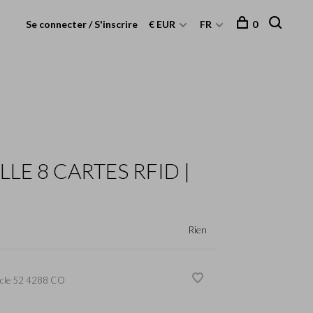
Se connecter / S'inscrire
€ EUR
FR
0
LE 8 CARTES RFID |
Rien
cle
52 4288 CO