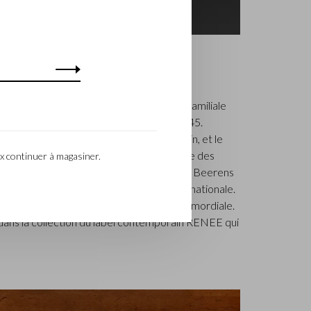
ILIALE
, établie à Waalwijk, est une entreprise familiale
ue de la maroquinerie de luxe depuis 1945.
que par le maître piqueur, Walter Castelijn, et le
ens, qui décidèrent de fabriquer ensemble des
x continuer à magasiner.
is, la 3e génération – Babette et Martijn Beerens
lijn & Beerens jouit d’une réputation internationale.
a qualité et le savoir-faire reste toujours primordiale.
s dans la collection du label contemporain RENEE qui