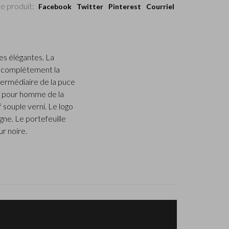
e produit:
Facebook
Twitter
Pinterest
Courriel
es élégantes. La
ue complètement la
ntermédiaire de la puce
r pour homme de la
 souple verni. Le logo
gne. Le portefeuille
r noire.