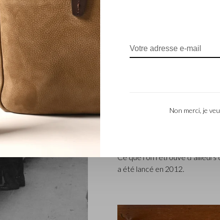
ENTREPRISE FAM
L’entreprise Castelijn & Beerens
renommée qui conçoit et fabriq
L’entreprise a été créée à l’épo
coupeur de cuir, Marinus Beer
Non merci, je veu
produits de maroquinerie. Depu
– ont repris les reines et Caste
La tradition familiale qui allie l
Ce que l’on retrouve d’ailleur
a été lancé en 2012.