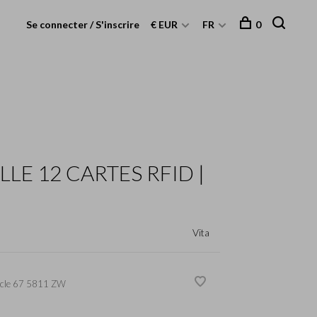
Se connecter / S'inscrire
€ EUR
FR
0
LE 12 CARTES RFID |
Vita
cle
67 5811 ZW