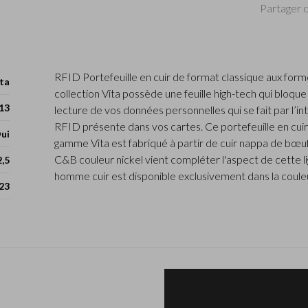
Partager c
RFID Portefeuille en cuir de format classique aux form
ta
collection Vita possède une feuille high-tech qui bloq
13
lecture de vos données personnelles qui se fait par l’i
RFID présente dans vos cartes. Ce portefeuille en cui
ui
gamme Vita est fabriqué à partir de cuir nappa de bœuf
C&B couleur nickel vient compléter l'aspect de cette li
2,5
homme cuir est disponible exclusivement dans la couleu
23