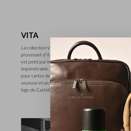
VITA
La collection Vita élégante et mondaine est fabriquée e
provenant d’Italie et possède un look sobre et profession
est peint par immersion dans une cuve, ce qui lui assure 
impénétrable. Tous les articles, dont des porte-monnaie,
pour cartes de crédit et porte-documents pour la voitu
soyeuse et un toucher particulièrement doux. La collectio
logo de Castelijn & Beerens de couleur nickel. Disponible