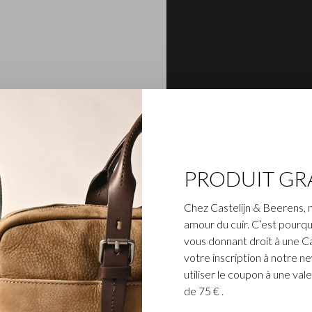
n cuir de bœuf souple
nel. Le cuir pleine fleur
la couleur noire
 des porte-clés, des étuis
PRODUIT GR
re, possèdent une brillance
n Vita est finie avec le
Chez Castelijn & Beerens, 
 en noir.
amour du cuir. C’est pourqu
vous donnant droit à une C
votre inscription à notre n
utiliser le coupon à une v
de 75 € .