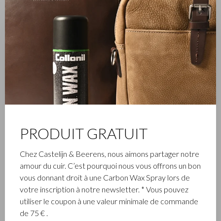
de protéger vos cartes de crédit et/ou votre passeport
✕
contre une lecture à distance. Le logo C&B subtil en métal
noir renforce le look sophistiqué de cette collection Castelijn
& Beerens. Disponible en noir et vert militaire.
PRODUIT GRATUIT
Chez Castelijn & Beerens, nous aimons partager notre
amour du cuir. C’est pourquoi nous vous offrons un bon
vous donnant droit à une Carbon Wax Spray lors de
votre inscription à notre newsletter. * Vous pouvez
utiliser le coupon à une valeur minimale de commande
de 75 € .