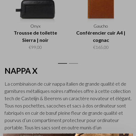
Onyx
Gaucho
Trousse de toilette
Conférencier cuir A4 |
Sierra | noir
cognac
€99,00
€165,00
1
2
NAPPA X
La combinaison de cuir nappa italien de grande qualité et de
garnitures métalliques noires raffinées offre à cette collection
tech de Castelijn & Beerens un caractère novateur et élégant.
Tous nos pochettes, sacoches et sacs à dos ordinateur sont
fabriqués en cuir de bœuf pleine fleur de grande qualité et
pourvus d’un compartiment protecteur pour ordinateur
portable. Tous les sacs sont en outre munis d’un
compartiment à fermeture éclair RFID très utile qui permet