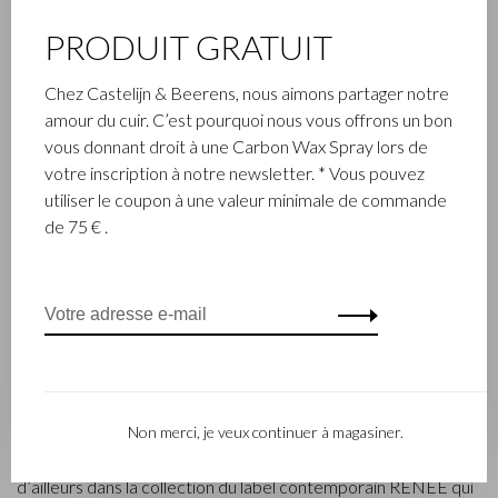
PRODUIT GRATUIT
Chez Castelijn & Beerens, nous aimons partager notre
amour du cuir. C’est pourquoi nous vous offrons un bon
vous donnant droit à une Carbon Wax Spray lors de
ENTREPRISE FAMILIALE
votre inscription à notre newsletter. * Vous pouvez
utiliser le coupon à une valeur minimale de commande
L’entreprise Castelijn & Beerens, établie à Waalwijk, est une
de 75 € .
entreprise familiale renommée qui conçoit et fabrique de la
maroquinerie de luxe depuis 1945. L’entreprise a été créée à
l’époque par le maître piqueur, Walter Castelijn, et le coupeur
de cuir, Marinus Beerens, qui décidèrent de fabriquer
ensemble des produits de maroquinerie. Depuis, la 3e
génération – Babette et Martijn Beerens – ont repris les
reines et Castelijn & Beerens jouit d’une réputation
internationale. La tradition familiale qui allie la qualité et le
Non merci, je veux continuer à magasiner.
savoir-faire reste toujours primordiale. Ce que l’on retrouve
d’ailleurs dans la collection du label contemporain RENEE qui