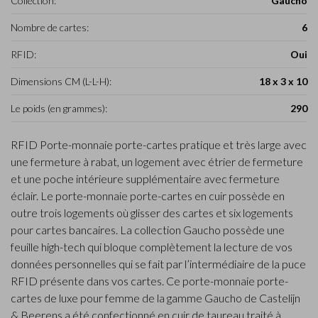
Collection:
Gaucho
Nombre de cartes:
6
RFID:
Oui
Dimensions CM (L-L-H):
18 x 3 x 10
Le poids (en grammes):
290
RFID Porte-monnaie porte-cartes pratique et très large avec
une fermeture à rabat, un logement avec étrier de fermeture
et une poche intérieure supplémentaire avec fermeture
éclair. Le porte-monnaie porte-cartes en cuir possède en
outre trois logements où glisser des cartes et six logements
pour cartes bancaires. La collection Gaucho possède une
feuille high-tech qui bloque complètement la lecture de vos
données personnelles qui se fait par l’intermédiaire de la puce
RFID présente dans vos cartes. Ce porte-monnaie porte-
cartes de luxe pour femme de la gamme Gaucho de Castelijn
& Beerens a été confectionné en cuir de taureau traité à