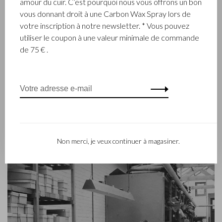
amour du cuir. C’est pourquoi nous vous offrons un bon
entreprise familiale renommée qui conçoit et fabrique de la
vous donnant droit à une Carbon Wax Spray lors de
maroquinerie de luxe depuis 1945. L’entreprise a été créée à
votre inscription à notre newsletter. * Vous pouvez
l’époque par le maître piqueur, Walter Castelijn, et le coupeur
utiliser le coupon à une valeur minimale de commande
de cuir, Marinus Beerens, qui décidèrent de fabriquer
de 75 € .
ensemble des produits de maroquinerie. Depuis, la 3e
génération – Babette et Martijn Beerens – ont repris les
reines et Castelijn & Beerens jouit d’une réputation
internationale. La tradition familiale qui allie la qualité et le
savoir-faire reste toujours primordiale. Ce que l’on retrouve
d’ailleurs dans la collection du label contemporain RENEE qui
a été lancé en 2012.
Non merci, je veux continuer à magasiner.