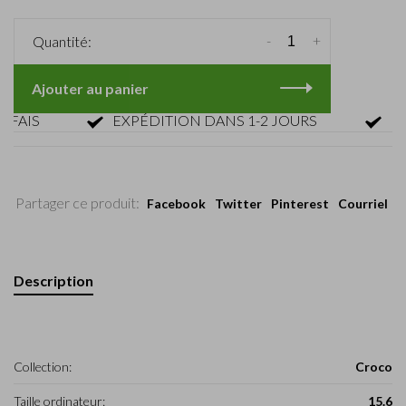
-
+
Quantité:
Ajouter au panier
IS
EXPÉDITION DANS 1-2 JOURS
RETOU
Partager ce produit:
Facebook
Twitter
Pinterest
Courriel
Description
Collection:
Croco
Taille ordinateur:
15.6