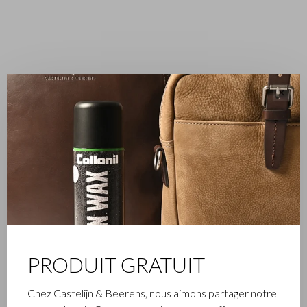
✕
PRODUIT GRATUIT
ENTREPRISE FAMILIALE
Chez Castelijn & Beerens, nous aimons partager notre
L’entreprise Castelijn & Beerens, établie à Waalwijk, est une