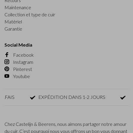
Retours
Maintenance
Collection et type de cuir
Matériel
Garantie
Social Media
Facebook
Instagram
Pinterest
Youtube
AIS
EXPÉDITION DANS 1-2 JOURS
RETO
Chez Castelijn & Beerens, nous aimons partager notre amour
du cuir. C’est pourquoi nous vous offrons un bon vous donnant