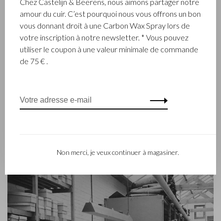
Chez Castelijn & Beerens, nous aimons partager notre
amour du cuir. C’est pourquoi nous vous offrons un bon
L’entreprise Castelijn & Beerens, établie à Waalwijk, est une
vous donnant droit à une Carbon Wax Spray lors de
entreprise familiale renommée qui conçoit et fabrique de la
votre inscription à notre newsletter. * Vous pouvez
maroquinerie de luxe depuis 1945. L’entreprise a été créée à
utiliser le coupon à une valeur minimale de commande
l’époque par le maître piqueur, Walter Castelijn, et le coupeur
de 75 € .
de cuir, Marinus Beerens, qui décidèrent de fabriquer
ensemble des produits de maroquinerie. Depuis, la 3e
génération – Babette et Martijn Beerens – ont repris les
reines et Castelijn & Beerens jouit d’une réputation
internationale. La tradition familiale qui allie la qualité et le
savoir-faire reste toujours primordiale. Ce que l’on retrouve
d’ailleurs dans la collection du label contemporain RENEE qui
a été lancé en 2012.
Non merci, je veux continuer à magasiner.