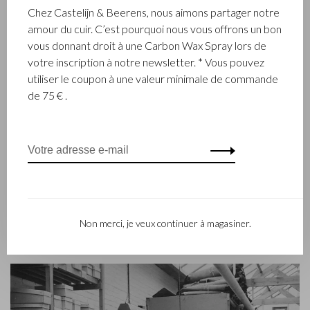
ENTREPRISE FAMILIALE
Chez Castelijn & Beerens, nous aimons partager notre
amour du cuir. C’est pourquoi nous vous offrons un bon
L’entreprise Castelijn & Beerens, établie à Waalwijk, est une
vous donnant droit à une Carbon Wax Spray lors de
entreprise familiale renommée qui conçoit et fabrique de la
votre inscription à notre newsletter. * Vous pouvez
maroquinerie de luxe depuis 1945. L’entreprise a été créée à
utiliser le coupon à une valeur minimale de commande
l’époque par le maître piqueur, Walter Castelijn, et le coupeur
de 75 € .
de cuir, Marinus Beerens, qui décidèrent de fabriquer
ensemble des produits de maroquinerie. Depuis, la 3e
génération – Babette et Martijn Beerens – ont repris les
reines et Castelijn & Beerens jouit d’une réputation
internationale. La tradition familiale qui allie la qualité et le
savoir-faire reste toujours primordiale. Ce que l’on retrouve
d’ailleurs dans la collection du label contemporain RENEE qui
Non merci, je veux continuer à magasiner.
a été lancé en 2012.