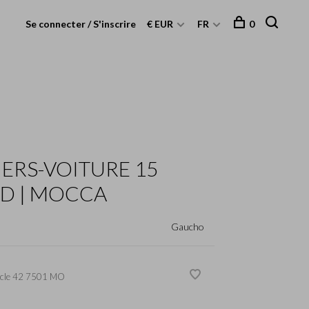
Se connecter / S'inscrire
€ EUR
FR
0
IERS-VOITURE 15
ID | MOCCA
Gaucho
cle
42 7501 MO