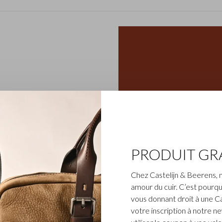
res des porte-monnaie,
rrespondance et des porte-
ion Gaucho est la plus
PRODUIT GR
e cuir de taureau tanné de
ée en Toscane (entreprise
Chez Castelijn & Beerens, 
 la collection Gaucho, les
amour du cuir. C’est pourqu
nfère un caractère naturel
vous donnant droit à une C
arente assure une belle
votre inscription à notre n