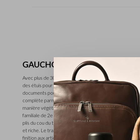
GAUCHO
Avec plus de 30 modèles différents comptant entre aut
des étuis pour cartes de crédit, des nécessaires de co
documents pour la voiture en cuir pleine fleur, la collect
complète parmi l’assortiment de Castelijn & Beerens. L
manière végétale est transformé dans une tannerie situ
familiale de 2e génération). Sur toute la maroquinerie de
plis du cou du taureau sont encore visibles, ce qui lui co
et riche. Le traitement avec une peinture aniline transp
finition aux articles. Disponible en noir, moka et cognac.