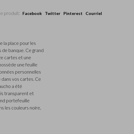
e produit:
Facebook
Twitter
Pinterest
Courriel
 la place pour les
ets de banque. Ce grand
e cartes et une
possède une feuille
données personnelles
e dans vos cartes. Ce
aucho a été
nis transparent et
nd portefeuille
s les couleurs noire,