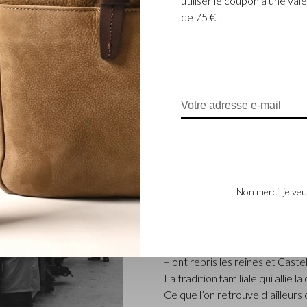
utiliser le coupon à une v
de 75 € .
ENTREPRISE FAM
L’entreprise Castelijn & Beerens
Non merci, je veu
renommée qui conçoit et fabriq
L’entreprise a été créée à l’épo
coupeur de cuir, Marinus Beer
produits de maroquinerie. Depu
– ont repris les reines et Caste
La tradition familiale qui allie l
Ce que l’on retrouve d’ailleur