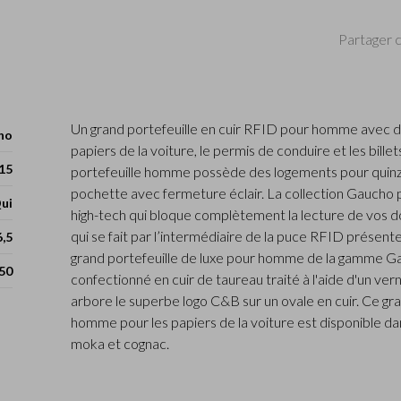
Partager c
Un grand portefeuille en cuir RFID pour homme avec de
ho
papiers de la voiture, le permis de conduire et les bill
15
portefeuille homme possède des logements pour quinz
pochette avec fermeture éclair. La collection Gaucho 
ui
high-tech qui bloque complètement la lecture de vos 
qui se fait par l’intermédiaire de la puce RFID présent
6,5
grand portefeuille de luxe pour homme de la gamme G
50
confectionné en cuir de taureau traité à l'aide d'un ver
arbore le superbe logo C&B sur un ovale en cuir. Ce gra
homme pour les papiers de la voiture est disponible dan
moka et cognac.