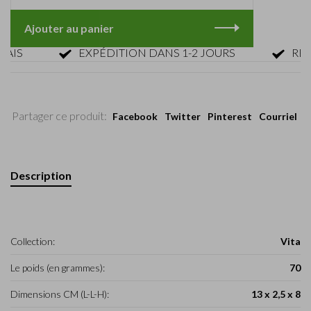
Ajouter au panier
S
EXPÉDITION DANS 1-2 JOURS
RETOUR
Partager ce produit:
Facebook
Twitter
Pinterest
Courriel
Description
Collection:
Vita
Le poids (en grammes):
70
Dimensions CM (L-L-H):
13 x 2,5 x 8