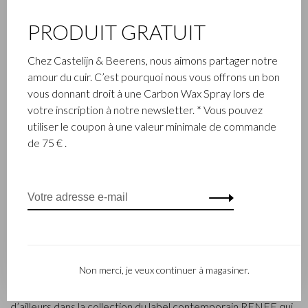
PRODUIT GRATUIT
Chez Castelijn & Beerens, nous aimons partager notre
amour du cuir. C’est pourquoi nous vous offrons un bon
vous donnant droit à une Carbon Wax Spray lors de
ENTREPRISE FAMILIALE
votre inscription à notre newsletter. * Vous pouvez
utiliser le coupon à une valeur minimale de commande
L’entreprise Castelijn & Beerens, établie à Waalwijk, est une
de 75 € .
entreprise familiale renommée qui conçoit et fabrique de la
maroquinerie de luxe depuis 1945. L’entreprise a été créée à
l’époque par le maître piqueur, Walter Castelijn, et le coupeur
de cuir, Marinus Beerens, qui décidèrent de fabriquer
ensemble des produits de maroquinerie. Depuis, la 3e
génération – Babette et Martijn Beerens – ont repris les
reines et Castelijn & Beerens jouit d’une réputation
Non merci, je veux continuer à magasiner.
internationale. La tradition familiale qui allie la qualité et le
savoir-faire reste toujours primordiale. Ce que l’on retrouve
d’ailleurs dans la collection du label contemporain RENEE qui