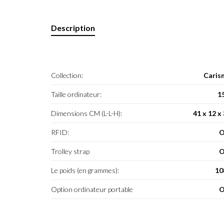
Description
Collection:
Caris
Taille ordinateur:
1
Dimensions CM (L-L-H):
41 x 12 x
RFID:
O
Trolley strap
O
Le poids (en grammes):
10
Option ordinateur portable
O