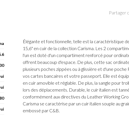
Partager c
Élégante et fonctionnelle, telle est la caractéristique 
ma
15,6" en cuir de la collection Carisma. Les 2 compartim
5.6
l'un est doté d'un compartiment renforcé pour ordinate
offrent beaucoup d'espace. De plus, cette sac ordinat
 30
plusieurs poches zippées ou à glissière et d'une poch
vos cartes bancaires et votre passeport. Elle est équi
ui
en cuir amovible et réglable. De plus, la sangle pour trol
ui
lors des déplacements. Durable, le cuir italien est tan
conformément aux directives du Leather Working Grou
80
Carisma se caractérise par un cuir italien souple au gra
ui
embossé par C&B.