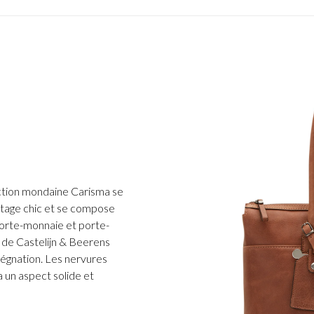
lection mondaine Carisma se
ntage chic et se compose
porte-monnaie et porte-
n de Castelijn & Beerens
prégnation. Les nervures
a un aspect solide et