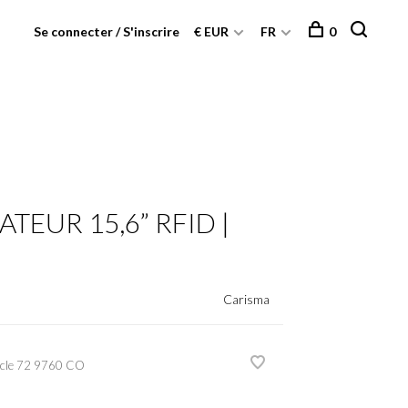
Se connecter / S'inscrire
€ EUR
FR
0
TEUR 15,6” RFID |
Carisma
cle
72 9760 CO