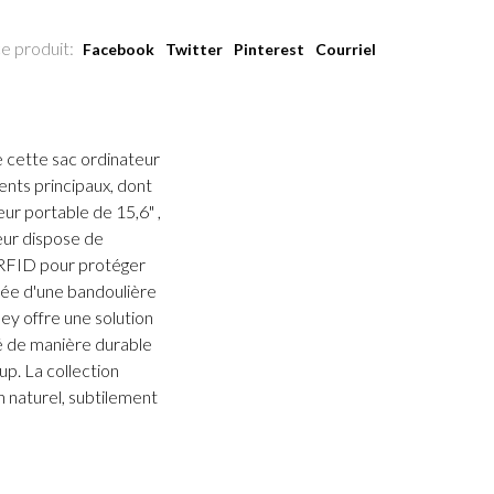
e produit:
Facebook
Twitter
Pinterest
Courriel
de cette sac ordinateur
ents principaux, dont
ur portable de 15,6" ,
eur dispose de
e RFID pour protéger
pée d'une bandoulière
ley offre une solution
né de manière durable
p. La collection
in naturel, subtilement