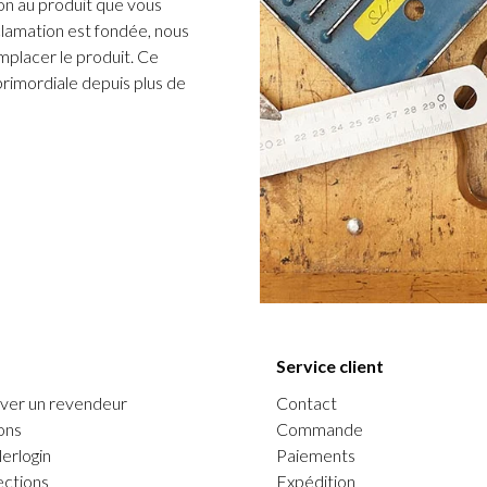
n au produit que vous
clamation est fondée, nous
placer le produit. Ce
 primordiale depuis plus de
Service client
ver un revendeur
Contact
ons
Commande
erlogin
Paiements
ections
Expédition