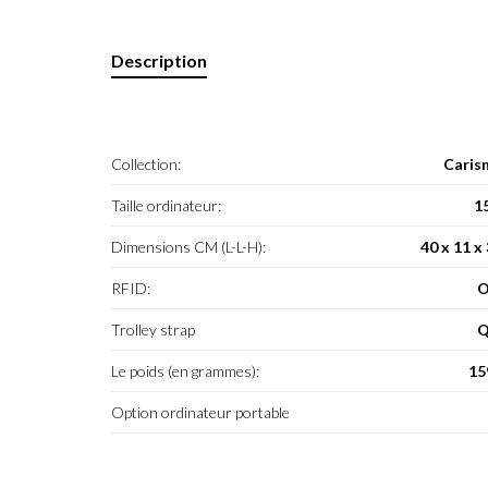
Description
Collection:
Caris
Taille ordinateur:
1
Dimensions CM (L-L-H):
40 x 11 x
RFID:
O
Trolley strap
Q
Le poids (en grammes):
15
Option ordinateur portable