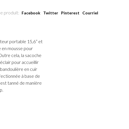
e produit:
Facebook
Twitter
Pinterest
Courriel
eur portable 15,6” et
ré en mousse pour
Outre cela, la sacoche
lair pour accueillir
bandoulière en cuir
nfectionnée à base de
en est tanné de manière
p.