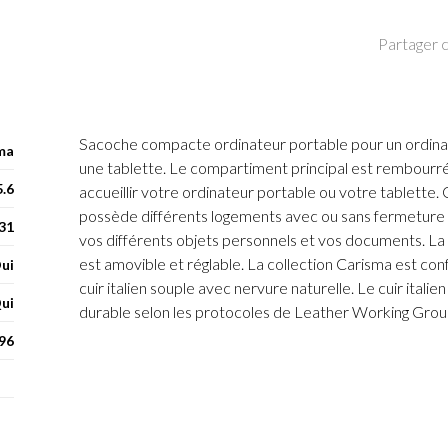
Partager c
Sacoche compacte ordinateur portable pour un ordinat
ma
une tablette. Le compartiment principal est rembour
5.6
accueillir votre ordinateur portable ou votre tablette. 
possède différents logements avec ou sans fermeture éc
 31
vos différents objets personnels et vos documents. La 
est amovible et réglable. La collection Carisma est co
ui
cuir italien souple avec nervure naturelle. Le cuir itali
ui
durable selon les protocoles de Leather Working Grou
96