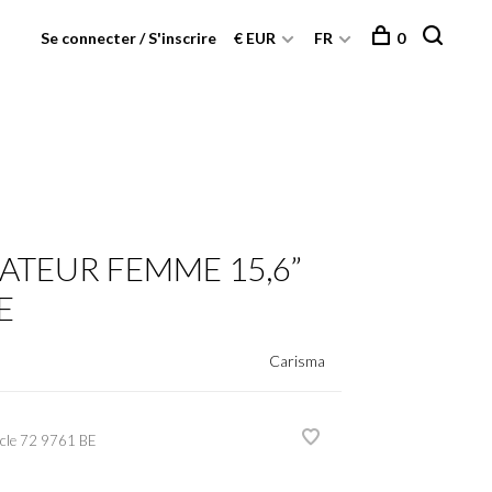
Se connecter / S'inscrire
€ EUR
FR
0
ATEUR FEMME 15,6”
E
Carisma
cle
72 9761 BE