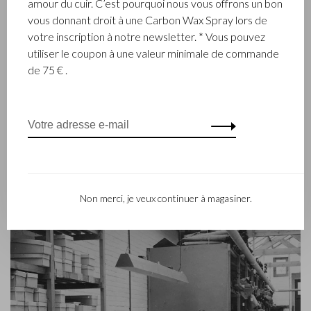
amour du cuir. C’est pourquoi nous vous offrons un bon
entreprise familiale renommée qui conçoit et fabrique de la
vous donnant droit à une Carbon Wax Spray lors de
maroquinerie de luxe depuis 1945. L’entreprise a été créée à
votre inscription à notre newsletter. * Vous pouvez
l’époque par le maître piqueur, Walter Castelijn, et le coupeur
utiliser le coupon à une valeur minimale de commande
de cuir, Marinus Beerens, qui décidèrent de fabriquer
de 75 € .
ensemble des produits de maroquinerie. Depuis, la 3e
génération – Babette et Martijn Beerens – ont repris les
reines et Castelijn & Beerens jouit d’une réputation
internationale. La tradition familiale qui allie la qualité et le
savoir-faire reste toujours primordiale. Ce que l’on retrouve
d’ailleurs dans la collection du label contemporain RENEE qui
a été lancé en 2012.
Non merci, je veux continuer à magasiner.