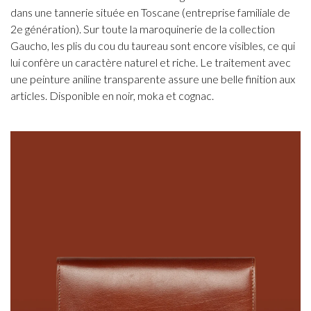
dans une tannerie située en Toscane (entreprise familiale de
2e génération). Sur toute la maroquinerie de la collection
Gaucho, les plis du cou du taureau sont encore visibles, ce qui
lui confère un caractère naturel et riche. Le traitement avec
une peinture aniline transparente assure une belle finition aux
articles. Disponible en noir, moka et cognac.