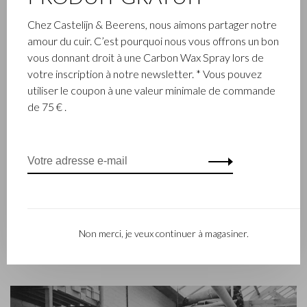
Chez Castelijn & Beerens, nous aimons partager notre
ENTREPRISE FAMILIALE
amour du cuir. C’est pourquoi nous vous offrons un bon
vous donnant droit à une Carbon Wax Spray lors de
L’entreprise Castelijn & Beerens, établie à Waalwijk, est une
votre inscription à notre newsletter. * Vous pouvez
entreprise familiale renommée qui conçoit et fabrique de la
utiliser le coupon à une valeur minimale de commande
maroquinerie de luxe depuis 1945. L’entreprise a été créée à
de 75 € .
l’époque par le maître piqueur, Walter Castelijn, et le coupeur
de cuir, Marinus Beerens, qui décidèrent de fabriquer
ensemble des produits de maroquinerie. Depuis, la 3e
génération – Babette et Martijn Beerens – ont repris les
reines et Castelijn & Beerens jouit d’une réputation
internationale. La tradition familiale qui allie la qualité et le
savoir-faire reste toujours primordiale. Ce que l’on retrouve
d’ailleurs dans la collection du label contemporain RENEE qui
Non merci, je veux continuer à magasiner.
a été lancé en 2012.