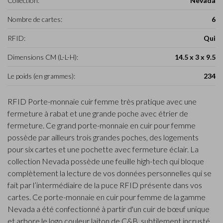
Collection:
Nevada
Nombre de cartes:
6
RFID:
Qui
Dimensions CM (L-L-H):
14.5 x 3 x 9.5
Le poids (en grammes):
234
RFID Porte-monnaie cuir femme très pratique avec une
fermeture à rabat et une grande poche avec étrier de
fermeture. Ce grand porte-monnaie en cuir pour femme
possède par ailleurs trois grandes poches, des logements
pour six cartes et une pochette avec fermeture éclair. La
collection Nevada possède une feuille high-tech qui bloque
complètement la lecture de vos données personnelles qui se
fait par l’intermédiaire de la puce RFID présente dans vos
cartes. Ce porte-monnaie en cuir pour femme de la gamme
Nevada a été confectionné à partir d'un cuir de bœuf unique
et arbore le logo couleur laiton de C&B, subtilement incrusté