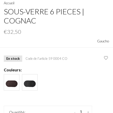
Accueil
SOUS-VERRE 6 PIECES |
COGNAC
€32,50
Gaucho
En stock
Code de l'article
59 0004 CO
Couleurs:
-
+
Quantité: