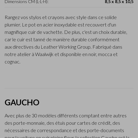
Dimensions CM (L-L-H):
8,5 x 8,5 x 10,5
Rangez vos stylos et crayons avec style dans ce solide
plumier. Le pot en acier inoxydable est recouvert d'un
magnifique cuir de vachette. De plus, c'est un choix durable,
car le cuir est tanné de manière durable conformément
aux directives du Leather Working Group. Fabriqué dans
notre atelier à Waalwijk et disponible en noir, mocca et
cognac.
GAUCHO
Avec plus de 30 modèles différents comptant entre autres
des porte-monnaie, des étuis pour cartes de crédit, des
nécessaires de correspondance et des porte-documents
pour la voiture en cuir pleine fleur, la collection Gaucho est la