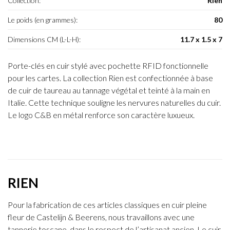
Collection:
Rien
Le poids (en grammes):
80
Dimensions CM (L-L-H):
11.7 x 1.5 x 7
Porte-clés en cuir stylé avec pochette RFID fonctionnelle
pour les cartes. La collection Rien est confectionnée à base
de cuir de taureau au tannage végétal et teinté à la main en
Italie. Cette technique souligne les nervures naturelles du cuir.
Le logo C&B en métal renforce son caractère luxueux.
RIEN
Pour la fabrication de ces articles classiques en cuir pleine
fleur de Castelijn & Beerens, nous travaillons avec une
tannerie toscane, dans le respect de l’artisanat ancien. Le cuir