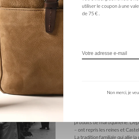
légante touche de finition.
utiliser le coupon à une v
de 75 € .
ENTREPRISE FAM
L’entreprise Castelijn & Beerens
Non merci, je veu
renommée qui conçoit et fabriq
L’entreprise a été créée à l’épo
coupeur de cuir, Marinus Beer
produits de maroquinerie. Depu
– ont repris les reines et Caste
La tradition familiale qui allie l