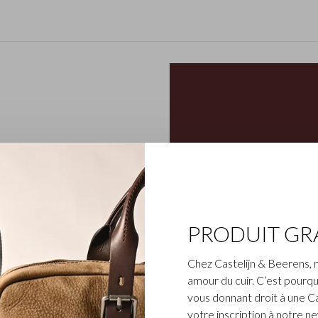
nne parmi l’assortiment de
PRODUIT GR
te collection qui compte
 de crédit. Cela est
Chez Castelijn & Beerens, 
né de manière végétale et
amour du cuir. C’est pourqu
eur est pressé et
vous donnant droit à une C
n, située en Toscane
votre inscription à notre n