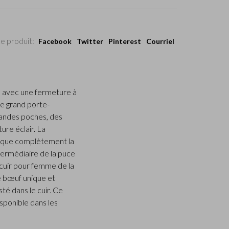
e produit:
Facebook
Twitter
Pinterest
Courriel
e avec une fermeture à
e grand porte-
randes poches, des
ure éclair. La
loque complètement la
ntermédiaire de la puce
cuir pour femme de la
e bœuf unique et
té dans le cuir. Ce
sponible dans les