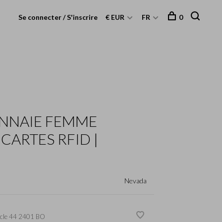
Se connecter / S'inscrire
€ EUR
FR
0
NNAIE FEMME
CARTES RFID |
Nevada
cle
44 2401 BO