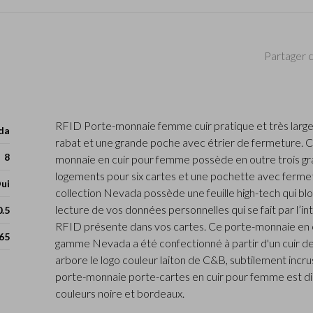
Partager c
RFID Porte-monnaie femme cuir pratique et très larg
da
rabat et une grande poche avec étrier de fermeture. C
8
monnaie en cuir pour femme possède en outre trois g
logements pour six cartes et une pochette avec fermet
ui
collection Nevada possède une feuille high-tech qui b
lecture de vos données personnelles qui se fait par l’i
0.5
RFID présente dans vos cartes. Ce porte-monnaie en 
65
gamme Nevada a été confectionné à partir d'un cuir d
arbore le logo couleur laiton de C&B, subtilement incrus
porte-monnaie porte-cartes en cuir pour femme est di
couleurs noire et bordeaux.