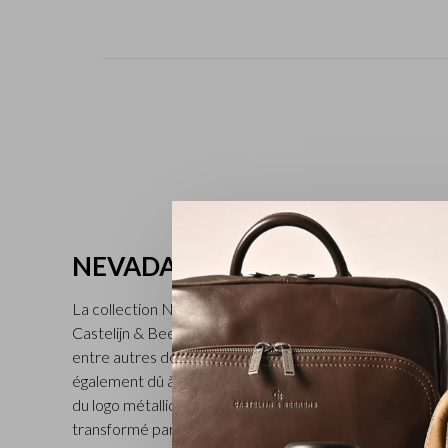
NEVADA
La collection Nevada, lancée en 1984, est la plus ancie
Castelijn & Beerens. L’aspect classique caractérise cet
entre autres des porte-monnaie et des étuis pour cartes
également dû à l’extrême brillance du cuir de bœuf tan
du logo métallique doré subtil. Le cuir de bœuf pleine fl
transformé par une entreprise familiale de 2e génératio