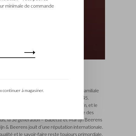
aleur minimale de commande
ILIALE
, établie à Waalwijk, est une entreprise familiale
x continuer à magasiner.
ue de la maroquinerie de luxe depuis 1945.
que par le maître piqueur, Walter Castelijn, et le
ens, qui décidèrent de fabriquer ensemble des
is, la 3e génération – Babette et Martijn Beerens
lijn & Beerens jouit d’une réputation internationale.
a qualité et le savoir-faire reste toujours primordiale.