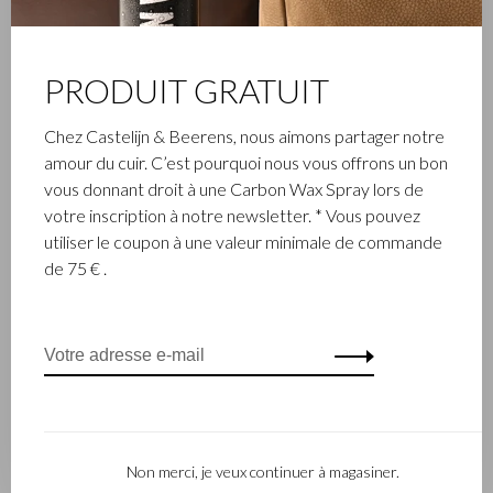
PRODUIT GRATUIT
Chez Castelijn & Beerens, nous aimons partager notre
amour du cuir. C’est pourquoi nous vous offrons un bon
vous donnant droit à une Carbon Wax Spray lors de
votre inscription à notre newsletter. * Vous pouvez
utiliser le coupon à une valeur minimale de commande
ENTREPRISE FAMILIALE
de 75 € .
L’entreprise Castelijn & Beerens, établie à Waalwijk, est une
entreprise familiale renommée qui conçoit et fabrique de la
maroquinerie de luxe depuis 1945. L’entreprise a été créée à
l’époque par le maître piqueur, Walter Castelijn, et le coupeur
de cuir, Marinus Beerens, qui décidèrent de fabriquer
ensemble des produits de maroquinerie. Depuis, la 3e
génération – Babette et Martijn Beerens – ont repris les
Non merci, je veux continuer à magasiner.
reines et Castelijn & Beerens jouit d’une réputation