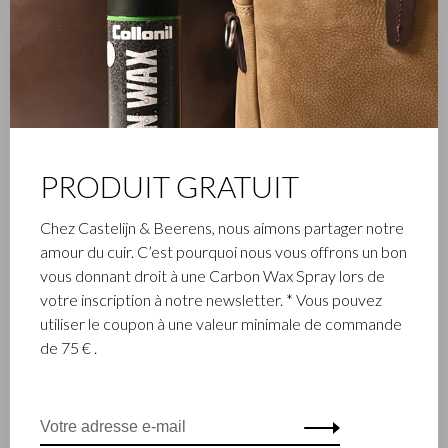
Opportunités d'affaires
Service client
Contact
Commande
Paiements
PRODUIT GRATUIT
Expédition
Retours
Chez Castelijn & Beerens, nous aimons partager notre
Maintenance
amour du cuir. C’est pourquoi nous vous offrons un bon
Collection et type de cuir
vous donnant droit à une Carbon Wax Spray lors de
Matériel
votre inscription à notre newsletter. * Vous pouvez
Garantie
utiliser le coupon à une valeur minimale de commande
de 75 € .
Social Media
Facebook
Instagram
Pinterest