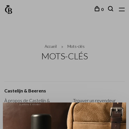
0
Accueil
Mots-clés
MOTS-CLÉS
Castelijn & Beerens
À propos de Castelijn &
Trouver un revendeur
Beerens
Actions
✕
Notre histoire 80 Years
Dealerlogin
C&B et enterprise durable
Collections
C&B Giftcard