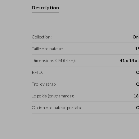
Description
Collection:
On
Taille ordinateur:
1
Dimensions CM (L-L-H):
41 x 14 x
RFID:
O
Trolley strap
Q
Le poids (en grammes):
16
Option ordinateur portable
O