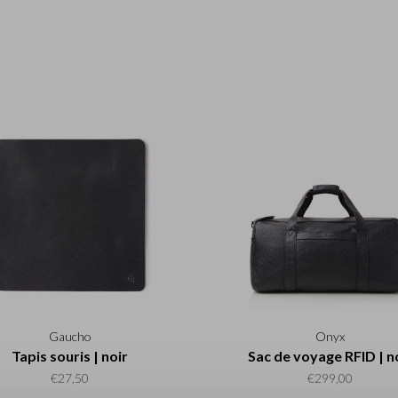
Gaucho
Onyx
Tapis souris | noir
Sac de voyage RFID | n
€27,50
€299,00