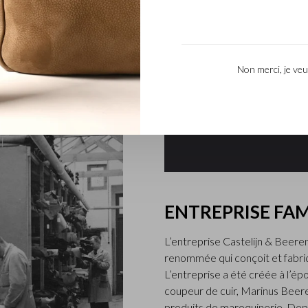
timents renforcés pour
ermeture éclair RFID,
s avec ou sans fermeture
Non merci, je veu
ENTREPRISE FAM
L’entreprise Castelijn & Beerens
renommée qui conçoit et fabriq
L’entreprise a été créée à l’épo
coupeur de cuir, Marinus Beer
produits de maroquinerie. Depu