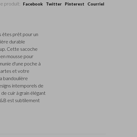
e produit:
Facebook
Twitter
Pinterest
Courriel
 êtes prêt pour un
nière durable
up. Cette sacoche
 en mousse pour
 munie d'une poche à
cartes et votre
la bandoulière
esigns intemporels de
de cuir à grain élégant
 C&B est subtilement