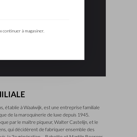
x continuer à magasiner.
ILIALE
, établie à Waalwijk, est une entreprise familiale
ue de la maroquinerie de luxe depuis 1945.
que par le maître piqueur, Walter Castelijn, et le
ens, qui décidèrent de fabriquer ensemble des
is, la 3e génération – Babette et Martijn Beerens