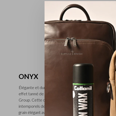
ONYX
Élégante et durable, la collection ONYX est les deux à la f
effet tanné de manière durable conformément aux dire
Group. Cette organisation vise à rendre l’industrie du cu
intemporels de la collection ONYX se caractérisent par 
grain élégant avec une bande horizontale lisse dans laqu