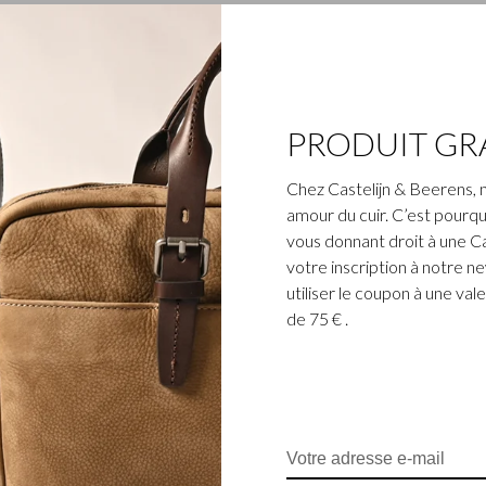
1
2
PRODUIT GR
Chez Castelijn & Beerens, 
amour du cuir. C’est pourqu
vous donnant droit à une C
votre inscription à notre n
utiliser le coupon à une v
de 75 € .
ois. Le cuir italien est en
ctives du Leather Working
ir plus durable. Les designs
la combinaison de cuir à
elle le logo C&B est