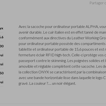
Partager c
Avec la sacoche pour ordinateur portable ALPHA, vous
yx
avenir durable. Le cuir italien est en effet tanné de ma
5.6
conformément aux directives du Leather Working Gro
pour ordinateur portable possède des compartiments
 30
tablette et ordinateur portable de 15,6 pouces et est
fermeture éclair RFID high-tech. Celle-ci protège vos 
ui
passeport contre le skimming. Les poignées solides et 
ui
amovible et réglable complètent cette sacoche. Les d
la collection ONYX se caractérisent par la combinaison 
50
avec une bande horizontale lisse dans laquelle le logo
ui
gravé. La couleur ?…. un noir élégant.