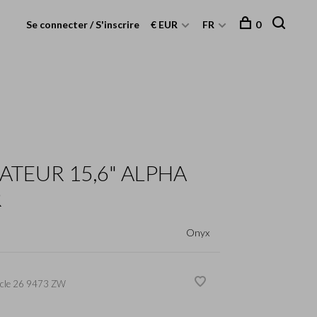
Se connecter / S'inscrire
€ EUR
FR
0
ATEUR 15,6" ALPHA
R
Onyx
cle
26 9473 ZW