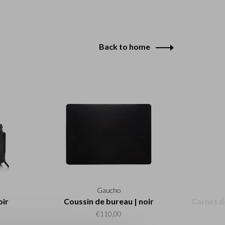
Back to home
Gaucho
oir
Coussin de bureau | noir
Carnet d
€110,00