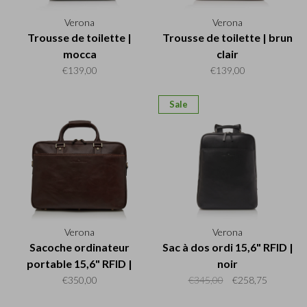
Verona
Verona
Trousse de toilette |
Trousse de toilette | brun
mocca
clair
€139,00
€139,00
Sale
Verona
Verona
Sacoche ordinateur
Sac à dos ordi 15,6" RFID |
portable 15,6" RFID |
noir
mocca
€350,00
€345,00
€258,75