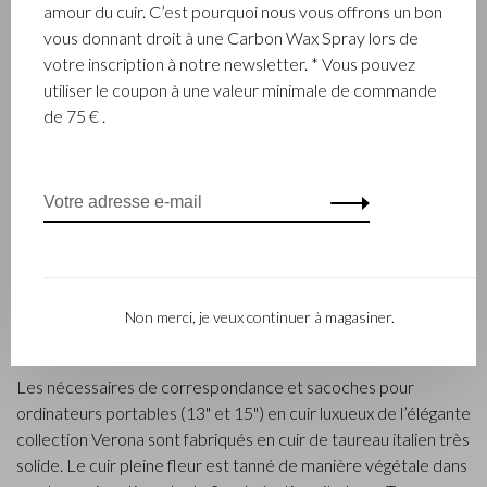
amour du cuir. C’est pourquoi nous vous offrons un bon
vous donnant droit à une Carbon Wax Spray lors de
votre inscription à notre newsletter. * Vous pouvez
utiliser le coupon à une valeur minimale de commande
de 75 € .
Verona
Sacoche ordinateur
portable 15,6" RFID | brun
clair
€399,00
Non merci, je veux continuer à magasiner.
Trier par:
Affiche 1 - 11 de 11
Les nécessaires de correspondance et sacoches pour
ordinateurs portables (13" et 15") en cuir luxueux de l’élégante
collection Verona sont fabriqués en cuir de taureau italien très
solide. Le cuir pleine fleur est tanné de manière végétale dans