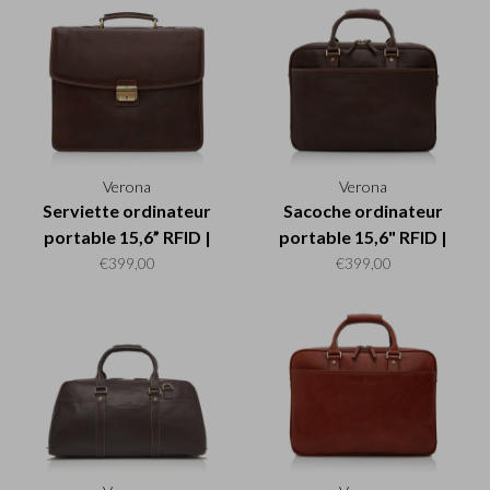
Verona
Verona
Serviette ordinateur
Sacoche ordinateur
portable 15,6” RFID |
portable 15,6" RFID |
mocca
mocca
€399,00
€399,00