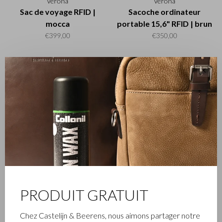
Verona
Verona
Sac de voyage RFID |
Sacoche ordinateur
mocca
portable 15,6" RFID | brun
clair
€399,00
€350,00
✕
Verona
Verona
Sac de voyage RFID | brun
Serviette ordinateur
clair
portable 15,6” RFID | brun
clair
€399,00
€399,00
PRODUIT GRATUIT
Chez Castelijn & Beerens, nous aimons partager notre