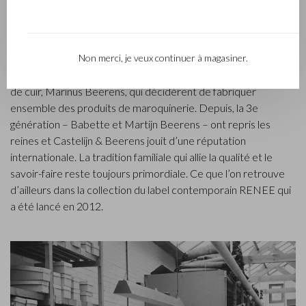
L’entreprise Castelijn & Beerens, établie à Waalwijk, est une
entreprise familiale renommée qui conçoit et fabrique de la
maroquinerie de luxe depuis 1945. L’entreprise a été créée à
Non merci, je veux continuer à magasiner.
l’époque par le maître piqueur, Walter Castelijn, et le coupeur
de cuir, Marinus Beerens, qui décidèrent de fabriquer
ensemble des produits de maroquinerie. Depuis, la 3e
génération – Babette et Martijn Beerens – ont repris les
reines et Castelijn & Beerens jouit d’une réputation
internationale. La tradition familiale qui allie la qualité et le
savoir-faire reste toujours primordiale. Ce que l’on retrouve
d’ailleurs dans la collection du label contemporain RENEE qui
a été lancé en 2012.