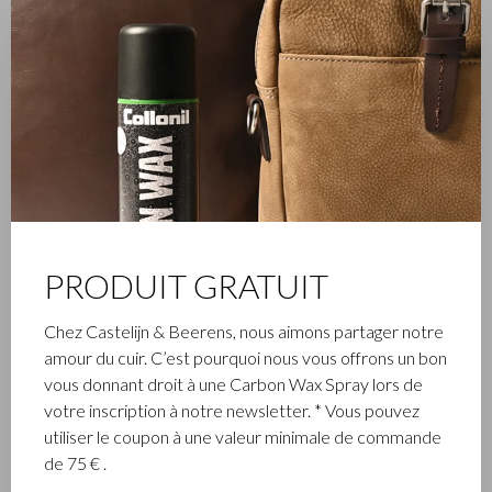
✕
ENTREPRISE FAMILIALE
L’entreprise Castelijn & Beerens, établie à Waalwijk, est une
entreprise familiale renommée qui conçoit et fabrique de la
maroquinerie de luxe depuis 1945. L’entreprise a été créée à
PRODUIT GRATUIT
l’époque par le maître piqueur, Walter Castelijn, et le coupeur
de cuir, Marinus Beerens, qui décidèrent de fabriquer
Chez Castelijn & Beerens, nous aimons partager notre
ensemble des produits de maroquinerie. Depuis, la 3e
amour du cuir. C’est pourquoi nous vous offrons un bon
génération – Babette et Martijn Beerens – ont repris les
vous donnant droit à une Carbon Wax Spray lors de
reines et Castelijn & Beerens jouit d’une réputation
votre inscription à notre newsletter. * Vous pouvez
internationale. La tradition familiale qui allie la qualité et le
utiliser le coupon à une valeur minimale de commande
savoir-faire reste toujours primordiale. Ce que l’on retrouve
de 75 € .
d’ailleurs dans la collection du label contemporain RENEE qui