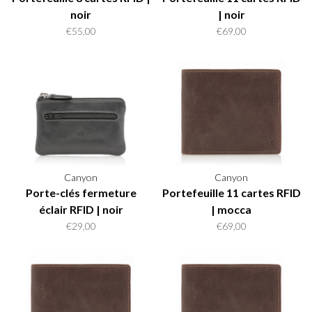
noir
| noir
€55,00
€69,00
Canyon
Canyon
Porte-clés fermeture
Portefeuille 11 cartes RFID
éclair RFID | noir
| mocca
€29,00
€69,00