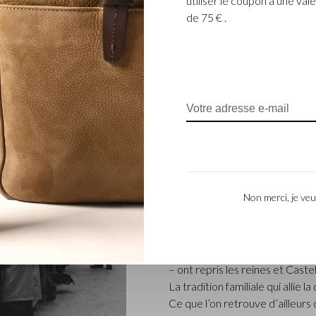
utiliser le coupon à une v
de 75 € .
ENTREPRISE FAM
L’entreprise Castelijn & Beerens
Non merci, je veu
renommée qui conçoit et fabriq
L’entreprise a été créée à l’épo
coupeur de cuir, Marinus Beer
produits de maroquinerie. Depu
– ont repris les reines et Caste
La tradition familiale qui allie l
Ce que l’on retrouve d’ailleur