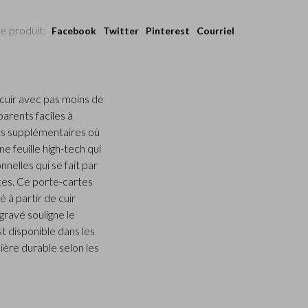
e produit:
Facebook
Twitter
Pinterest
Courriel
 cuir avec pas moins de
arents faciles à
ts supplémentaires où
e feuille high-tech qui
elles qui se fait par
tes. Ce porte-cartes
 à partir de cuir
gravé souligne le
t disponible dans les
ière durable selon les