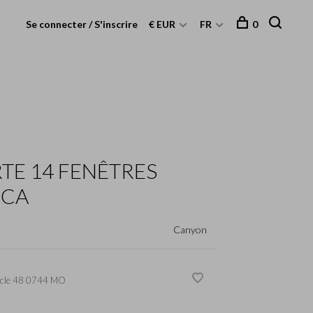
Se connecter / S'inscrire
€ EUR
FR
0
TE 14 FENÊTRES
CCA
Canyon
cle
48 0744 MO