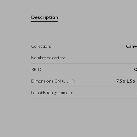
Description
Collection:
Cany
Nombre de cartes:
RFID:
O
Dimensions CM (L-L-H):
7.5 x 1.5 x
Le poids (en grammes):