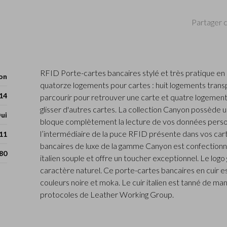
Partager c
RFID Porte-cartes bancaires stylé et très pratique en
on
quatorze logements pour cartes : huit logements transp
14
parcourir pour retrouver une carte et quatre logemen
glisser d'autres cartes. La collection Canyon possède un
ui
bloque complètement la lecture de vos données personn
l’intermédiaire de la puce RFID présente dans vos car
 11
bancaires de luxe de la gamme Canyon est confectionné
80
italien souple et offre un toucher exceptionnel. Le logo 
caractère naturel. Ce porte-cartes bancaires en cuir es
couleurs noire et moka. Le cuir italien est tanné de man
protocoles de Leather Working Group.