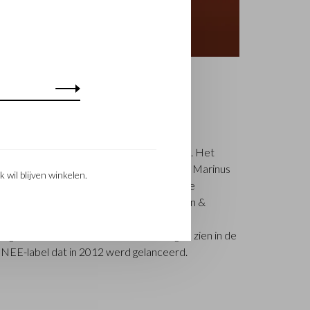
stelijn & Beerens is een gerenommeerd
5 luxe lederwaren ontwerpt en vervaardigt. Het
ikmeester Walter Castelijn en leerstanser Marinus
k wil blijven winkelen.
roducten te maken. Inmiddels staat de 3e
 Beerens - aan het roer en geniet Castelijn &
eid. De familietraditie van kwaliteit en
g in het vaandel. Iets wat ook is terug te zien in de
RENEE-label dat in 2012 werd gelanceerd.