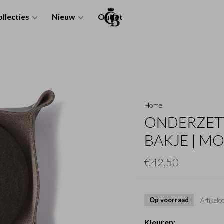
llecties
Nieuw
Outlet
Home
ONDERZETT
BAKJE | M
€42,50
Op voorraad
Artikelc
Kleuren: