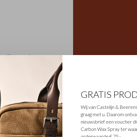
lnerf leren portemonnees,
utopapieren is de Gaucho
erens assortiment. Het
ij in Toscane (2e generatie
ie zijn de nekplooien van
GRATIS PRO
karakter. De behandeling
elemaal af. Verkrijgbaar in
Wij van Castelijn & Beerens
graag met u. Daarom ontvang
nieuwsbrief een voucher die
Carbon Wax Spray ter waar
orderwaarde € 75,-