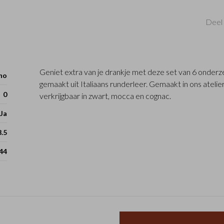
Deel 
Geniet extra van je drankje met deze set van 6 onderze
ho
gemaakt uit Italiaans runderleer. Gemaakt in ons atelie
0
verkrijgbaar in zwart, mocca en cognac.
Ja
3.5
44