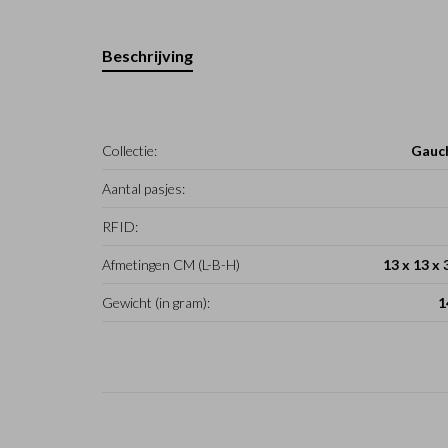
Beschrijving
Collectie:
Gauc
Aantal pasjes:
RFID:
Afmetingen CM (L-B-H)
13 x 13 x 
Gewicht (in gram):
1