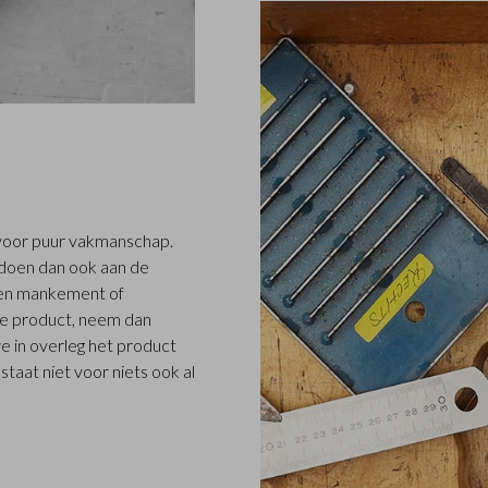
5 voor puur vakmanschap.
ldoen dan ook aan de
 een mankement of
e product, neem dan
we in overleg het product
taat niet voor niets ook al