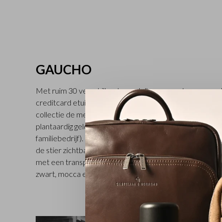
GAUCHO
Met ruim 30 verschillende modellen van onder meer vo
creditcard etuis, schrijfmappen en portefeuilles voor a
collectie de meest complete binnen het Castelijn & Be
plantaardig gelooide stierenleer is bewerkt in een looier
familiebedrijf). In alle lederwaren van de Gaucho collect
de stier zichtbaar wat zorgt voor een natuurlijk en rijk 
met een transparante aniline verf finish maken de items h
zwart, mocca en cognac.