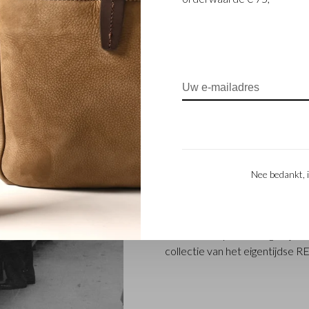
FAMILIEBEDRIJF
Het in Waalwijk gevestigde Ca
familiebedrijf dat al sinds 194
bedrijf werd opgericht toen st
Nee bedankt, i
Beerens besloten samen leerp
generatie – Babette en Martijn
Beerens internationale bekendh
vakmanschap staat nog altijd hoo
collectie van het eigentijdse 