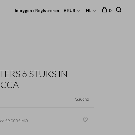
Inloggen / Registreren
€ EUR
NL
0
ERS 6 STUKS IN
OCCA
Gaucho
ode
59 0005 MO