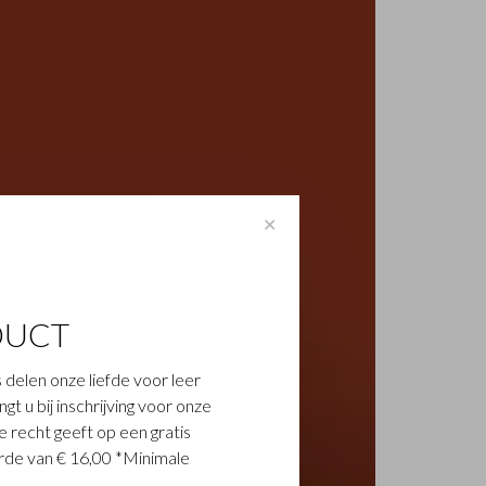
✕
DUCT
 delen onze liefde voor leer
t u bij inschrijving voor onze
 recht geeft op een gratis
de van € 16,00 *Minimale