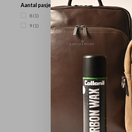
Aantal pasjes:
8
(1)
9
(1)
Fanny Pa