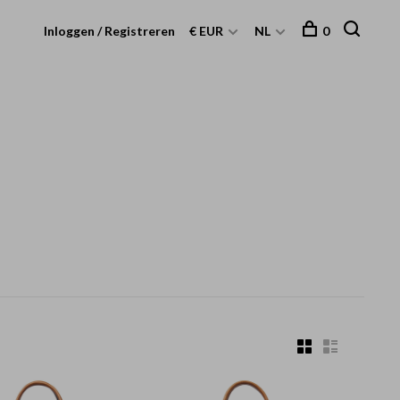
Inloggen / Registreren
€ EUR
NL
0