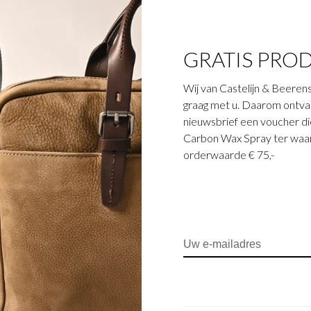
GRATIS PRO
Wij van Castelijn & Beerens
graag met u. Daarom ontvang
Onyx
Onyx
nieuwsbrief een voucher die
ck RFID | zwart
Sling Bag RFID | zwart
Car
Carbon Wax Spray ter waar
tele
€109,00
€109,00
orderwaarde € 75,-