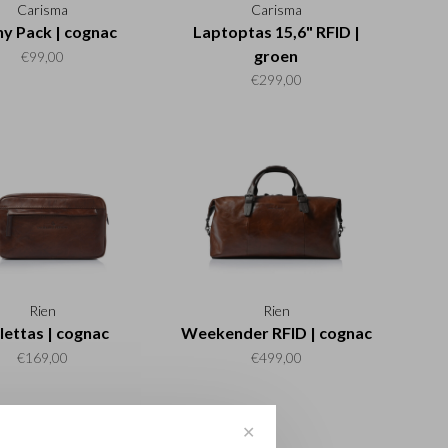
Carisma
Carisma
y Pack | cognac
Laptoptas 15,6" RFID |
groen
€99,00
€299,00
Rien
Rien
lettas | cognac
Weekender RFID | cognac
€169,00
€499,00
✕