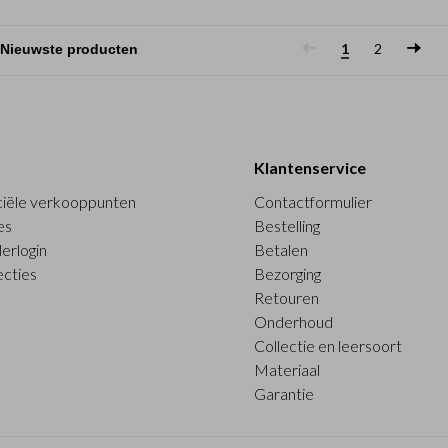
1
2
Klantenservice
ciële verkooppunten
Contactformulier
es
Bestelling
erlogin
Betalen
ecties
Bezorging
Retouren
Onderhoud
Collectie en leersoort
Materiaal
Garantie