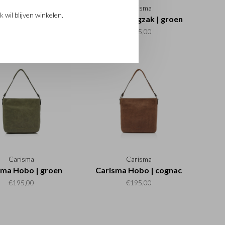
Carisma
Carisma
k wil blijven winkelen.
ma Rugzak | zwart
Carisma Rugzak | groen
€195,00
€195,00
Carisma
Carisma
sma Hobo | groen
Carisma Hobo | cognac
€195,00
€195,00