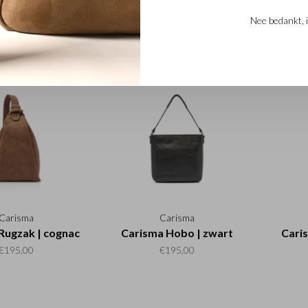
Carisma
Carisma
Nee bedankt, i
Crossbody Zip |
Carisma Crossbody Zip |
Caris
groen
cognac
€135,00
€135,00
Carisma
Carisma
Rugzak | cognac
Carisma Hobo | zwart
Cari
€195,00
€195,00