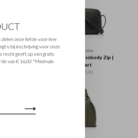
DUCT
 delen onze liefde voor leer
t u bij inschrijving voor onze
Carisma
Carisma
 recht geeft op een gratis
isma Crossbody
Carisma Crossbody Zip |
de van € 16,00 *Minimale
foontasje | groen
zwart
€89,00
€135,00