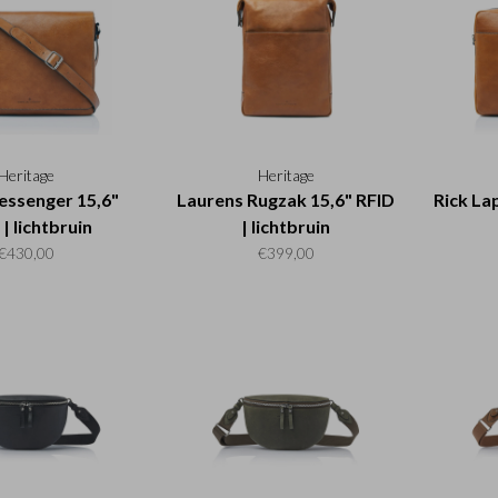
Heritage
Heritage
ssenger 15,6"
Laurens Rugzak 15,6" RFID
Rick La
| lichtbruin
| lichtbruin
€430,00
€399,00