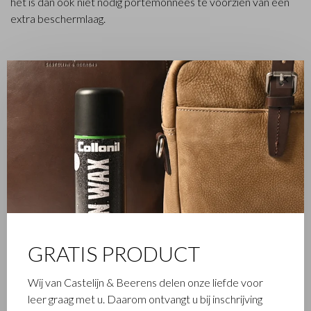
het is dan ook niet nodig portemonnees te voorzien van een
extra beschermlaag.
VERKEERD ONDERHOUD
✕
Bij behandeling van onze producten met agressieve
onderhoudsmiddelen en anders dan de
aanbevolen
onderhoudsmiddelen
, vervalt de garantie.
AANBEVOLEN ONDERHOUDSMIDDELEN
Collonil Carbon Wax Spray
, voor het beschermen van alle
tassen.
Collonil waterstop
307 Coca
en
Collonil waterstop
326
GRATIS PRODUCT
scotch
voor het behandelen van beschadigingen op de tas.
Bekijk hiervoor de informatie per leersoort
.
Wij van Castelijn & Beerens delen onze liefde voor
leer graag met u. Daarom ontvangt u bij inschrijving