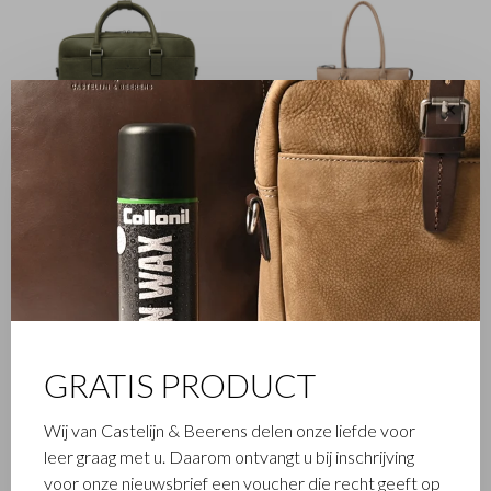
✕
Carisma
Carisma
Laptoptas 15,6" RFID |
Laptoptas 15,6" + tablet
groen
RFID | beige
€299,00
€299,00
GRATIS PRODUCT
Wij van Castelijn & Beerens delen onze liefde voor
leer graag met u. Daarom ontvangt u bij inschrijving
Nappa X
Onyx
voor onze nieuwsbrief een voucher die recht geeft op