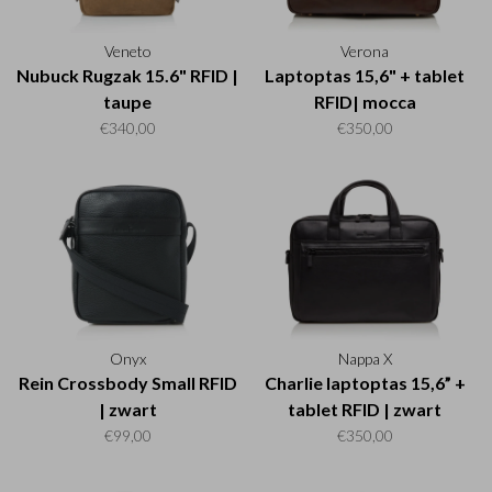
Veneto
Verona
Nubuck Rugzak 15.6" RFID |
Laptoptas 15,6" + tablet
taupe
RFID| mocca
€340,00
€350,00
Onyx
Nappa X
Rein Crossbody Small RFID
Charlie laptoptas 15,6” +
| zwart
tablet RFID | zwart
€99,00
€350,00