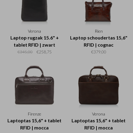
Verona
Rien
Laptop rugzak 15.6" +
Laptop schoudertas 15,6"
tablet RFID | zwart
RFID | cognac
€345,00
€258,75
€379,00
Firenze
Verona
Laptoptas 15,6" + tablet
Laptoptas 15,6" + tablet
RFID | mocca
RFID | mocca