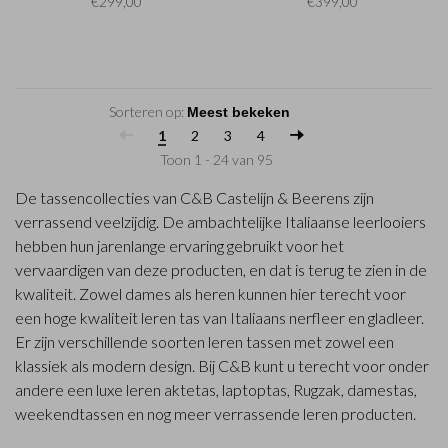
€299,00
€399,00
Sorteren op:
1
2
3
4
Toon 1 - 24 van 95
De tassencollecties van C&B Castelijn & Beerens zijn
verrassend veelzijdig. De ambachtelijke Italiaanse leerlooiers
hebben hun jarenlange ervaring gebruikt voor het
vervaardigen van deze producten, en dat is terug te zien in de
kwaliteit. Zowel dames als heren kunnen hier terecht voor
een hoge kwaliteit leren tas van Italiaans nerfleer en gladleer.
Er zijn verschillende soorten leren tassen met zowel een
klassiek als modern design. Bij C&B kunt u terecht voor onder
andere een luxe
leren aktetas
,
laptoptas
,
Rugzak
, damestas,
weekendtassen
en nog meer verrassende leren producten.