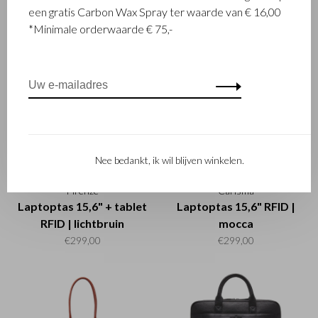
Victor laptoprugzak 15,6"
November weekender
een gratis Carbon Wax Spray ter waarde van € 16,00
+ tablet RFID | zwart
RFID | zwart
*Minimale orderwaarde € 75,-
€350,00
€299,00
Nee bedankt, ik wil blijven winkelen.
Firenze
Carisma
Laptoptas 15,6" + tablet
Laptoptas 15,6" RFID |
RFID | lichtbruin
mocca
€299,00
€299,00