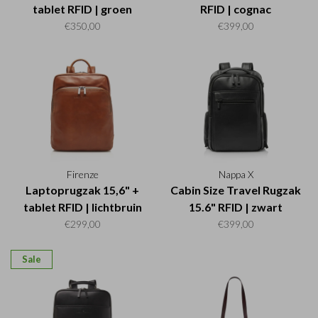
tablet RFID | groen
RFID | cognac
€350,00
€399,00
Firenze
Nappa X
Laptoprugzak 15,6" +
Cabin Size Travel Rugzak
tablet RFID | lichtbruin
15.6" RFID | zwart
€299,00
€399,00
Sale