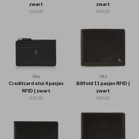
zwart
zwart
€55,00
€95,00
Vita
Vita
Creditcard etui 4 pasjes
Billfold 11 pasjes RFID |
RFID | zwart
zwart
€39,00
€89,00