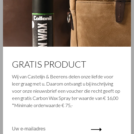
Vita
Vita
GRATIS PRODUCT
Billfold 15 pasjes RFID |
Billfold portefeuille 13
zwart
pasjes RFID | zwart
Wij van Castelijn & Beerens delen onze liefde voor
€99,00
€89,00
leer graag met u. Daarom ontvangt u bij inschrijving
voor onze nieuwsbrief een voucher die recht geeft op
een gratis Carbon Wax Spray ter waarde van € 16,00
*Minimale orderwaarde € 75,-