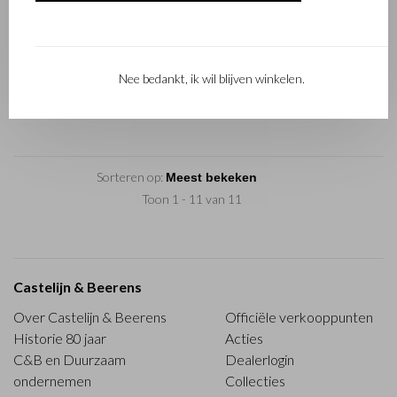
Vita
Billfold 7 pasjes RFID |
zwart
Nee bedankt, ik wil blijven winkelen.
€79,00
Sorteren op:
Toon 1 - 11 van 11
Castelijn & Beerens
Over Castelijn & Beerens
Officiële verkooppunten
Historie 80 jaar
Acties
C&B en Duurzaam
Dealerlogin
ondernemen
Collecties