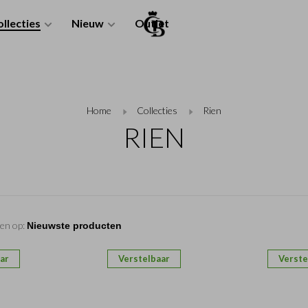
llecties
Nieuw
Outlet
Home
Collecties
Rien
RIEN
en op:
ar
Verstelbaar
Verste