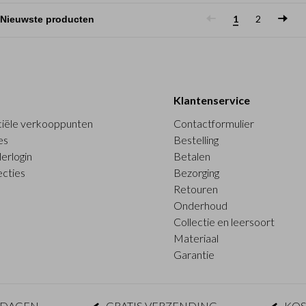
1
2
Klantenservice
ciële verkooppunten
Contactformulier
es
Bestelling
erlogin
Betalen
ecties
Bezorging
Retouren
Onderhoud
Collectie en leersoort
Materiaal
Garantie
KDAGEN
GRATIS VERZENDING
KOS