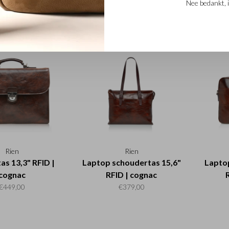
Nee bedankt, i
rd etui 7 pasjes
Sleutelhanger | cognac
Laptop
D | cognac
€20,00
€45,00
Rien
Rien
as 13,3" RFID |
Laptop schoudertas 15,6"
Laptop
cognac
RFID | cognac
€449,00
€379,00