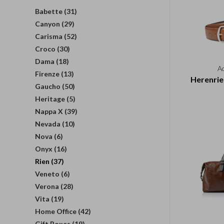
Babette
(31)
Canyon
(29)
Carisma
(52)
Croco
(30)
Dama
(18)
A
Firenze
(13)
Herenrie
Gaucho
(50)
Heritage
(5)
Nappa X
(39)
Nevada
(10)
Nova
(6)
Onyx
(16)
Rien
(37)
Veneto
(6)
Verona
(28)
Vita
(19)
Home Office
(42)
Gift Boxes
(19)