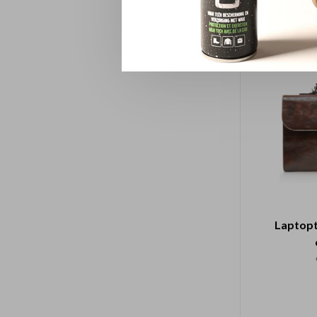
Creditca
RFI
Laptopt