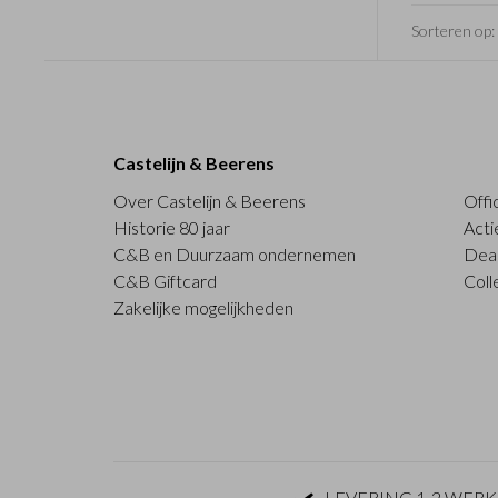
Sorteren op:
Castelijn & Beerens
Over Castelijn & Beerens
Offi
Historie 80 jaar
Acti
C&B en Duurzaam ondernemen
Deal
C&B Giftcard
Coll
Zakelijke mogelijkheden
LEVERING 1-2 WER