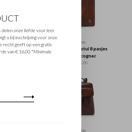
DUCT
 delen onze liefde voor leer
t u bij inschrijving voor onze
Rien
Rien
 recht geeft op een gratis
old 8 pasjes RFID |
Creditcard etui 8 pasjes
de van € 16,00 *Minimale
cognac
RFID | cognac
€90,00
€55,00
Rien
Rien