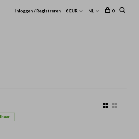
Inloggen / Registreren
€ EUR
NL
0
lbaar