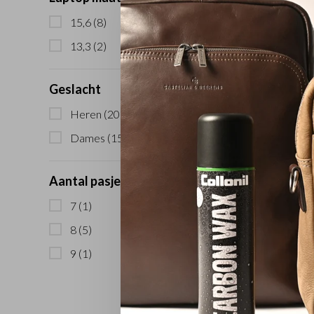
15,6
(8)
13,3
(2)
Geslacht
Heren
(20)
Laptopta
RFI
Dames
(15)
Aantal pasjes:
7
(1)
8
(5)
9
(1)