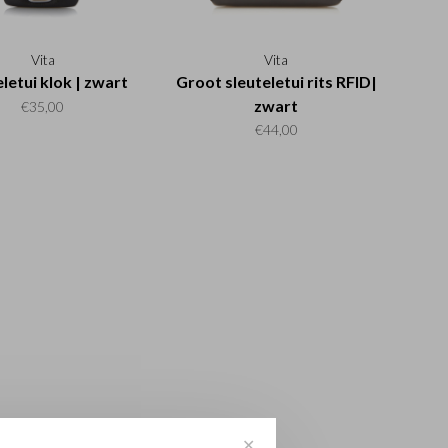
Vita
Vita
letui klok | zwart
Groot sleuteletui rits RFID|
zwart
€35,00
€44,00
✕