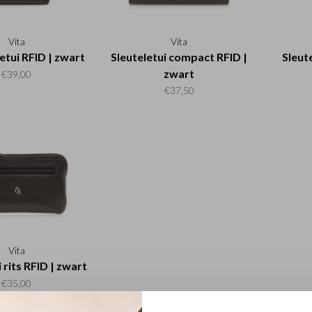
Vita
Vita
etui RFID | zwart
Sleuteletui compact RFID |
Sleute
zwart
€39,00
€37,50
Vita
 rits RFID | zwart
€35,00