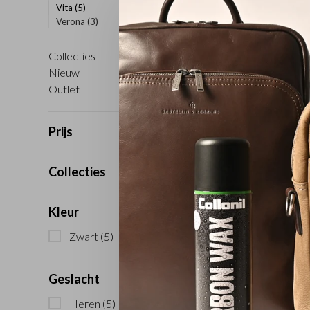
Vita
(5)
Verona
(3)
Collecties
Sorteren op:
Nieuw
Outlet
Prijs
Collecties
Kleur
Zwart
(5)
Geslacht
Heren
(5)