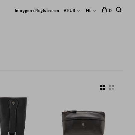
Inloggen / Registreren
€ EUR
NL
0