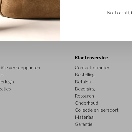
Nee bedankt, i
Klantenservice
ciële verkooppunten
Contactformulier
es
Bestelling
erlogin
Betalen
ecties
Bezorging
Retouren
Onderhoud
Collectie en leersoort
Materiaal
Garantie