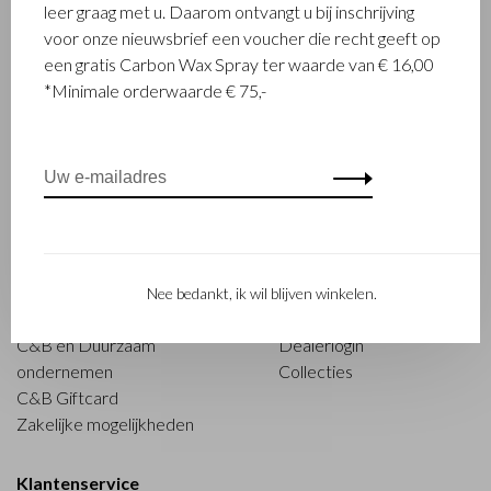
leer graag met u. Daarom ontvangt u bij inschrijving
voor onze nieuwsbrief een voucher die recht geeft op
een gratis Carbon Wax Spray ter waarde van € 16,00
*Minimale orderwaarde € 75,-
Sorteren op:
Toon 1 - 8 van 8
Castelijn & Beerens
Over Castelijn & Beerens
Officiële verkooppunten
Nee bedankt, ik wil blijven winkelen.
Historie 80 jaar
Acties
C&B en Duurzaam
Dealerlogin
ondernemen
Collecties
C&B Giftcard
Zakelijke mogelijkheden
Klantenservice