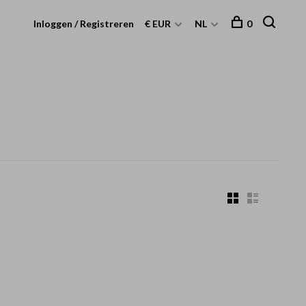
Inloggen / Registreren
€ EUR
NL
0