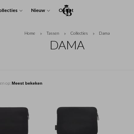
llecties
Nieuw
Outlet
Home
Tassen
Collecties
Dama
DAMA
en op: