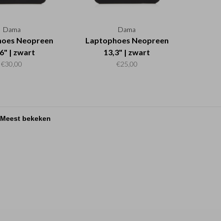
Dama
Dama
hoes Neopreen
Laptophoes Neopreen
6" | zwart
13,3" | zwart
€30,00
€25,00