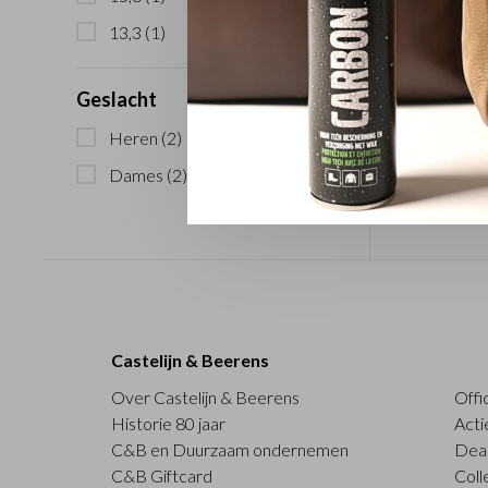
13,3
(1)
Geslacht
Heren
(2)
Dames
(2)
Castelijn & Beerens
Over Castelijn & Beerens
Offi
Historie 80 jaar
Acti
C&B en Duurzaam ondernemen
Deal
C&B Giftcard
Coll