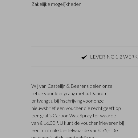
Zakelijke mogelijkheden
LEVERING 1-2 WER
Wij van Castelijn & Beerens delen onze
liefde voor leer graag met u. Daarom
ontvangt u bij inschrijving voor onze
nieuwsbrief een voucher die recht geeft op
een gratis Carbon Wax Spray ter waarde
van € 16,00 *. U kunt de voucher inleveren bij
een minimale bestelwaarde van € 75,-. De
voucher is uitsluitend geldig op